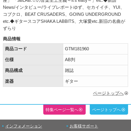
座」 「3BLAB.☆の音楽至上主義～It's easy～」etc.◆新譜
News/インタビュー/ライブレポートゆず、セカイイチ、YUI、
コブクロ、BEAT CRUSADERS、GOING UNDERGROUND
etc.◆ギタースコアSHAKA LABBITS、大塚愛etc.新旧の名曲が
ずらり
商品情報
商品コード
GTM181960
仕様
AB判
商品構成
雑誌
楽器
ギター
ページトップへ
特集ページ一覧へ
ページトップへ
インフォメーション
お客様サポート