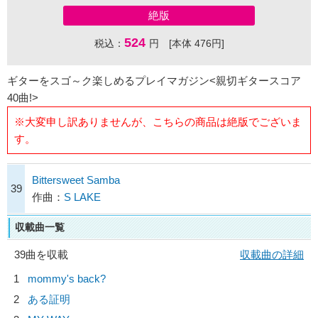
絶版
524
税込：
円 [本体 476円]
ギターをスゴ～ク楽しめるプレイマガジン<親切ギタースコア
40曲!>
※大変申し訳ありませんが、こちらの商品は絶版でございま
す。
Bittersweet Samba
39
作曲：
S LAKE
収載曲一覧
39曲を収載
収載曲の詳細
1
mommy's back?
2
ある証明