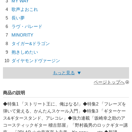
3
MY WAY
4
歌声よおこれ
5
長い夢
6
ラヴ・パレード
7
MINORITY
8
タイガー&ドラゴン
9
抱きしめたい
10
ダイヤモンドヴァージン
もっと見る
ページトップへ
商品の説明
◆特集1 「ストリート王に、俺はなる!」◆特集2 「フレーズを
弾いて覚える、かんたんスケール入門」◆特集3 「ギターケー
ス&ギタースタンド、アレコレ」◆強力連載「坂崎幸之助のア
コースティックギター 稽古部屋」「野村義男のロックギター講