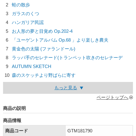
2
蛙の散歩
3
ガラスのくつ
4
ハンガリア民謡
5
お人形の夢と目覚め Op.202-4
6
「ユーゲントアルバム Op.68 」より楽しき農夫
7
黄金色の太陽 (ファランドール)
8
ラッパ手のセレナード(トランペット吹きのセレナーデ
9
AUTUMN SKETCH
10
森のスケッチより野ばらに寄す
もっと見る
ページトップへ
商品の説明
商品情報
商品コード
GTM181790