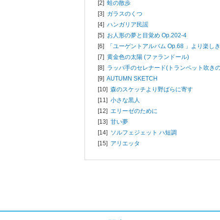
[2]
蛙の散歩
[3]
ガラスのくつ
[4]
ハンガリア民謡
[5]
お人形の夢と目覚め Op.202-4
[6]
「ユーゲントアルバム Op.68 」より楽し
[7]
黄金色の太陽 (ファランドール)
[8]
ラッパ手のセレナード(トランペット吹き
[9]
AUTUMN SKETCH
[10]
森のスケッチより野ばらに寄す
[11]
小さな黒人
[12]
エリーゼのために
[13]
甘い夢
[14]
ソルフェジェット ハ短調
[15]
アリエッタ