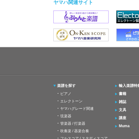
ヤマハ関連サイト
楽譜を探す
輸入楽譜特
ピアノ
書籍
エレクトーン
雑誌
ヤマハグレード関連
文具
弦楽器
講座
管楽器 / 打楽器
Muma
吹奏楽 / 器楽合奏
フルスコア / スタディスコア