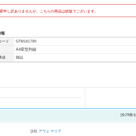
変申し訳ありませんが、こちらの商品は絶版でございます。
情報
コード
GTM181790
A4変型判縦
構成
雑誌
[全29曲
[16]
アヴェ マリア