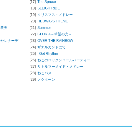
[17]
The Spruce
[18]
SLEIGH RIDE
[19]
クリスマス・メドレー
[20]
HEDWIG'S THEME
き農夫
[21]
Summer
[22]
GLORIA～希望の光～
のセレナーデ
[23]
OVER THE RAINBOW
[24]
ザナルカンドにて
[25]
I Got Rhythm
[26]
ねこのロックンロールパーティー
[27]
リトルマーメイド・メドレー
[28]
ねこバス
[29]
ノクターン