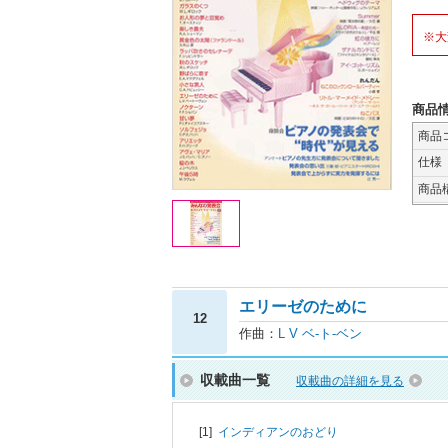
※大
商品
商品
仕様
商品
エリーゼのために
12
作曲：
L V ベ-ト-ベン
収載曲一覧
収載曲の詳細を見る
[1]
インディアンのおどり