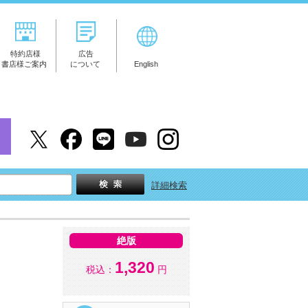
特約店様
広告
書店様ご案内
について
English
詳細検索
絶版
1,320
税込：
円