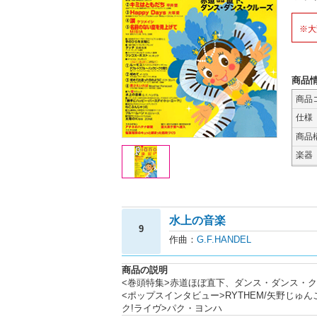
※大
商品
商品
仕様
商品
楽器
水上の音楽
9
作曲：
G.F.HANDEL
商品の説明
<巻頭特集>赤道ほぼ直下、ダンス・ダンス・ク
<ポップスインタビュー>RYTHEM/矢野じゅん
ク!ライヴ>パク・ヨンハ