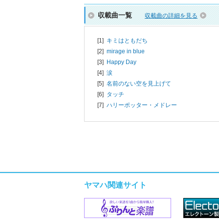
収載曲一覧
収載曲の詳細を見る
[1]
キミはともだち
[2]
mirage in blue
[3]
Happy Day
[4]
涙
[5]
名前のない空を見上げて
[6]
タッチ
[7]
ハリーポッター・メドレー
ヤマハ関連サイト