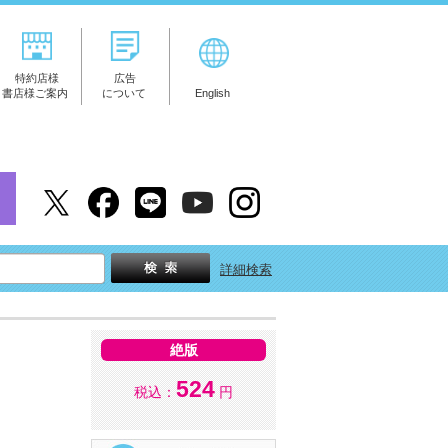
特約店様
広告
書店様ご案内
について
English
詳細検索
絶版
524
税込：
円