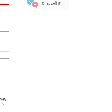
治佳織
バッ