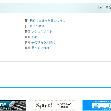
[全13曲
[8]
初めて出逢った日のように
[9]
水上の音楽
[10]
クシコスポスト
[11]
初めて
[12]
手のひらを太陽に
[13]
君さえいれば