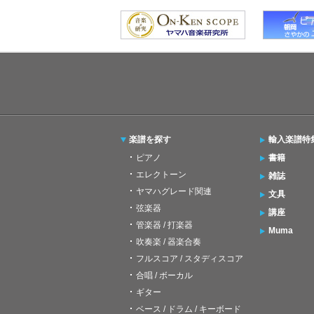
楽譜を探す
輸入楽譜特
ピアノ
書籍
エレクトーン
雑誌
ヤマハグレード関連
文具
弦楽器
講座
管楽器 / 打楽器
Muma
吹奏楽 / 器楽合奏
フルスコア / スタディスコア
合唱 / ボーカル
ギター
ベース / ドラム / キーボード