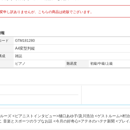
変申し訳ありませんが、こちらの商品は絶版でございます。
情報
コード
GTM181280
A4変型判縦
構成
雑誌
ピアノ
難易度
初級/中級/上級
ルーズ <ピアニストインタビュー>樋口あゆ子/及川浩治 <ゲストルーム>村
こ
音楽とスポーツのラブなお話 <今月の好奇心>アテネのハテナ新聞 <プレイ