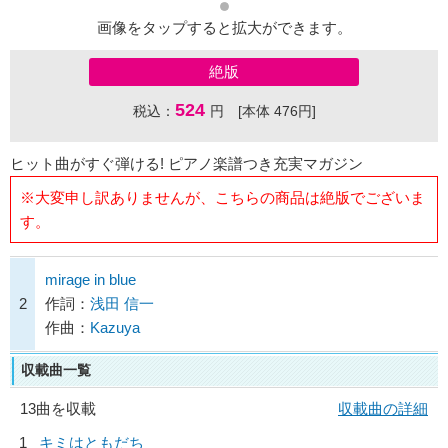
画像をタップすると拡大ができます。
絶版
524
税込：
円 [本体 476円]
ヒット曲がすぐ弾ける! ピアノ楽譜つき充実マガジン
※大変申し訳ありませんが、こちらの商品は絶版でございま
す。
mirage in blue
2
作詞：
浅田 信一
作曲：
Kazuya
収載曲一覧
13曲を収載
収載曲の詳細
1
キミはともだち