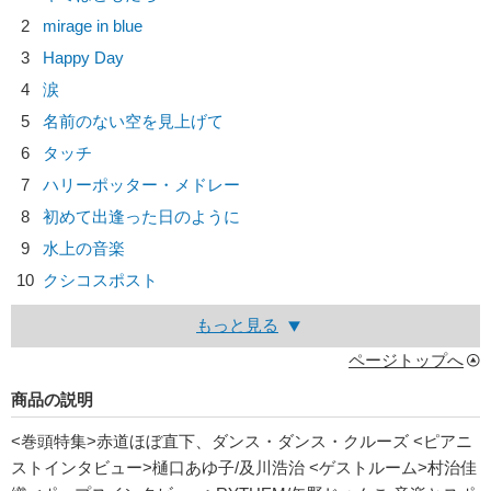
2
mirage in blue
3
Happy Day
4
涙
5
名前のない空を見上げて
6
タッチ
7
ハリーポッター・メドレー
8
初めて出逢った日のように
9
水上の音楽
10
クシコスポスト
もっと見る
ページトップへ
商品の説明
<巻頭特集>赤道ほぼ直下、ダンス・ダンス・クルーズ <ピアニ
ストインタビュー>樋口あゆ子/及川浩治 <ゲストルーム>村治佳