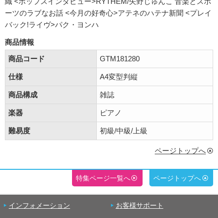
織 <ポップスインタビュー>RYTHEM/矢野じゅんこ
音楽とスポ
ーツのラブなお話 <今月の好奇心>アテネのハテナ新聞 <プレイ
バック!ライヴ>パク・ヨンハ
商品情報
商品コード
GTM181280
仕様
A4変型判縦
商品構成
雑誌
楽器
ピアノ
難易度
初級/中級/上級
ページトップへ
特集ページ一覧へ
ページトップへ
インフォメーション
お客様サポート