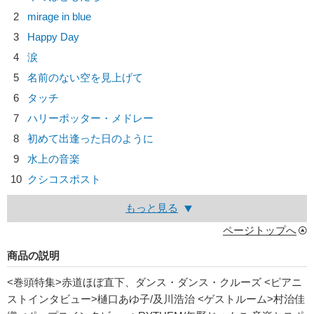
2
mirage in blue
3
Happy Day
4
涙
5
名前のない空を見上げて
6
タッチ
7
ハリーポッター・メドレー
8
初めて出逢った日のように
9
水上の音楽
10
クシコスポスト
もっと見る
ページトップへ
商品の説明
<巻頭特集>赤道ほぼ直下、ダンス・ダンス・クルーズ <ピアニ
ストインタビュー>樋口あゆ子/及川浩治 <ゲストルーム>村治佳