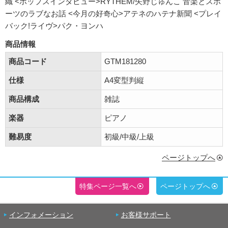
織 <ポップスインタビュー>RYTHEM/矢野じゅんこ
音楽とスポ
ーツのラブなお話 <今月の好奇心>アテネのハテナ新聞 <プレイ
バック!ライヴ>パク・ヨンハ
商品情報
商品コード
GTM181280
仕様
A4変型判縦
商品構成
雑誌
楽器
ピアノ
難易度
初級/中級/上級
ページトップへ
特集ページ一覧へ
ページトップへ
インフォメーション
お客様サポート