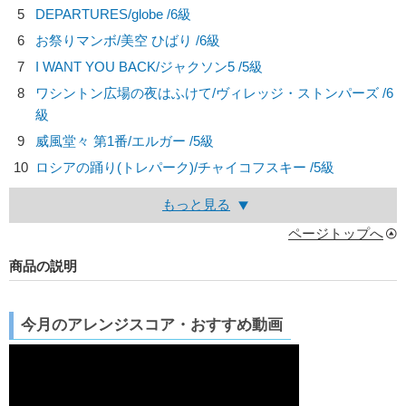
5
DEPARTURES/
globe
/6級
6
お祭りマンボ/
美空 ひばり
/6級
7
I WANT YOU BACK/
ジャクソン5
/5級
8
ワシントン広場の夜はふけて/
ヴィレッジ・ストンパーズ
/6
級
9
威風堂々 第1番/
エルガー
/5級
10
ロシアの踊り(トレパーク)/
チャイコフスキー
/5級
もっと見る
ページトップへ
商品の説明
今月のアレンジスコア・おすすめ動画