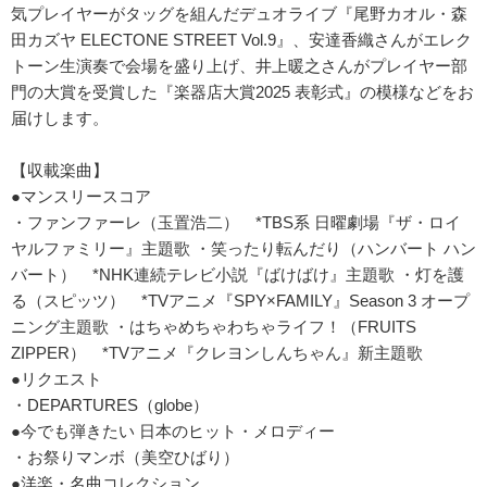
気プレイヤーがタッグを組んだデュオライブ『尾野カオル・森
田カズヤ ELECTONE STREET Vol.9』、安達香織さんがエレク
トーン生演奏で会場を盛り上げ、井上暖之さんがプレイヤー部
門の大賞を受賞した『楽器店大賞2025 表彰式』の模様などをお
届けします。
【収載楽曲】
●マンスリースコア
・ファンファーレ（玉置浩二） *TBS系 日曜劇場『ザ・ロイ
ヤルファミリー』主題歌 ・笑ったり転んだり（ハンバート ハン
バート） *NHK連続テレビ小説『ばけばけ』主題歌 ・灯を護
る（スピッツ） *TVアニメ『SPY×FAMILY』Season 3 オープ
ニング主題歌 ・はちゃめちゃわちゃライフ！（FRUITS
ZIPPER） *TVアニメ『クレヨンしんちゃん』新主題歌
●リクエスト
・DEPARTURES（globe）
●今でも弾きたい 日本のヒット・メロディー
・お祭りマンボ（美空ひばり）
●洋楽・名曲コレクション