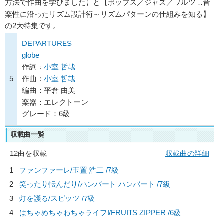
方法で作曲を学びました】と【ポップス／ジャズ／ワルツ…音
楽性に沿ったリズム設計術～リズムパターンの仕組みを知る】
の2大特集です。
DEPARTURES
globe
作詞：
小室 哲哉
5
作曲：
小室 哲哉
編曲：平倉 由美
楽器：エレクトーン
グレード：6級
収載曲一覧
12曲を収載
収載曲の詳細
1
ファンファーレ/
玉置 浩二
/7級
2
笑ったり転んだり/
ハンバート ハンバート
/7級
3
灯を護る/
スピッツ
/7級
4
はちゃめちゃわちゃライフ!/
FRUITS ZIPPER
/6級