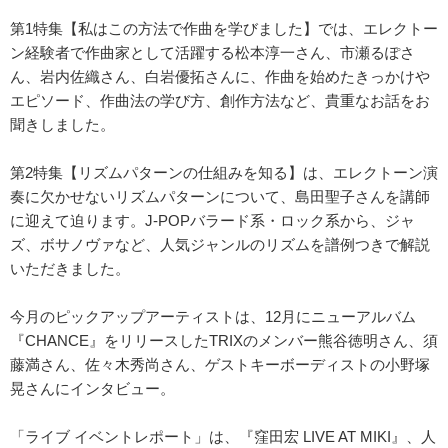
第1特集【私はこの方法で作曲を学びました】では、エレクトー
ン経験者で作曲家として活躍する松本淳一さん、市瀬るぽさ
ん、岩内佐織さん、白岩優拓さんに、作曲を始めたきっかけや
エピソード、作曲法の学び方、創作方法など、貴重なお話をお
聞きしました。
第2特集【リズムパターンの仕組みを知る】は、エレクトーン演
奏に欠かせないリズムパターンについて、島田聖子さんを講師
に迎えて迫ります。J-POPバラード系・ロック系から、ジャ
ズ、ボサノヴァなど、人気ジャンルのリズムを譜例つきで解説
いただきました。
今月のピックアップアーティストは、12月にニューアルバム
『CHANCE』をリリースしたTRIXのメンバー熊谷徳明さん、須
藤満さん、佐々木秀尚さん、ゲストキーボーディストの小野塚
晃さんにインタビュー。
「ライブ イベントレポート」は、『窪田宏 LIVE AT MIKI』、人