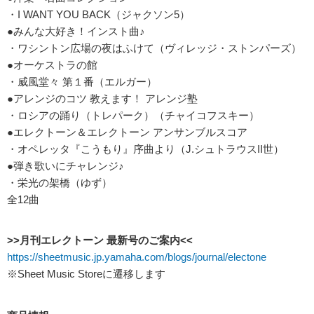
・I WANT YOU BACK（ジャクソン5）
●みんな大好き！インスト曲♪
・ワシントン広場の夜はふけて（ヴィレッジ・ストンパーズ）
●オーケストラの館
・威風堂々 第１番（エルガー）
●アレンジのコツ 教えます！ アレンジ塾
・ロシアの踊り（トレパーク）（チャイコフスキー）
●エレクトーン＆エレクトーン アンサンブルスコア
・オペレッタ『こうもり』序曲より（J.シュトラウスII世）
●弾き歌いにチャレンジ♪
・栄光の架橋（ゆず）
全12曲
>>月刊エレクトーン 最新号のご案内<<
https://sheetmusic.jp.yamaha.com/blogs/journal/electone
※Sheet Music Storeに遷移します