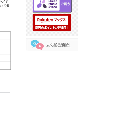
学びま
ムパタ