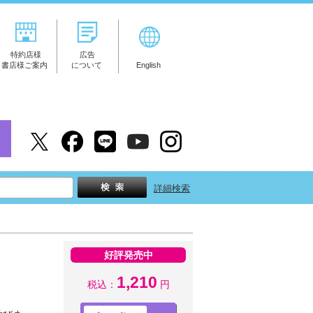
特約店様
広告
書店様ご案内
について
English
詳細検索
好評発売中
1,210
税込：
円