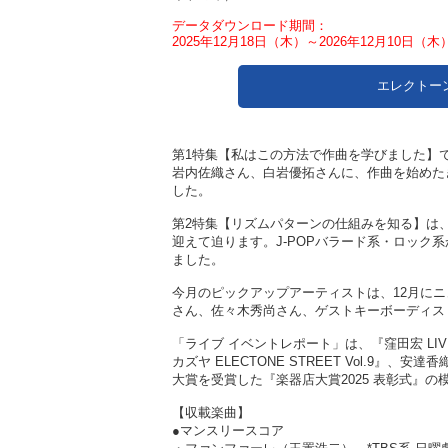
データダウンロード期間：
2025年12月18日（木）～2026年12月10日（木
エレクトー
第1特集【私はこの方法で作曲を学びました】
岩内佐織さん、白岩優拓さんに、作曲を始めた
した。
第2特集【リズムパターンの仕組みを知る】は
迎えて迫ります。J-POPバラード系・ロッ
ました。
今月のピックアップアーティストは、12月にニ
さん、佐々木秀尚さん、ゲストキーボーディス
「ライブ イベントレポート」は、『窪田宏 LI
カズヤ ELECTONE STREET Vol.
大賞を受賞した『楽器店大賞2025 表彰式』
【収載楽曲】
●マンスリースコア