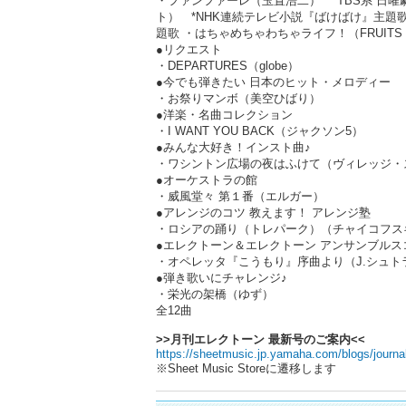
・ファンファーレ（玉置浩二） *TBS系 日
ト） *NHK連続テレビ小説『ばけばけ』主題歌 ・
題歌 ・はちゃめちゃわちゃライフ！（FRUITS
●リクエスト
・DEPARTURES（globe）
●今でも弾きたい 日本のヒット・メロディー
・お祭りマンボ（美空ひばり）
●洋楽・名曲コレクション
・I WANT YOU BACK（ジャクソン5）
●みんな大好き！インスト曲♪
・ワシントン広場の夜はふけて（ヴィレッジ・
●オーケストラの館
・威風堂々 第１番（エルガー）
●アレンジのコツ 教えます！ アレンジ塾
・ロシアの踊り（トレパーク）（チャイコフス
●エレクトーン＆エレクトーン アンサンブルス
・オペレッタ『こうもり』序曲より（J.シュトラ
●弾き歌いにチャレンジ♪
・栄光の架橋（ゆず）
全12曲
>>月刊エレクトーン 最新号のご案内<<
https://sheetmusic.jp.yamaha.com/blogs/journa
※Sheet Music Storeに遷移します