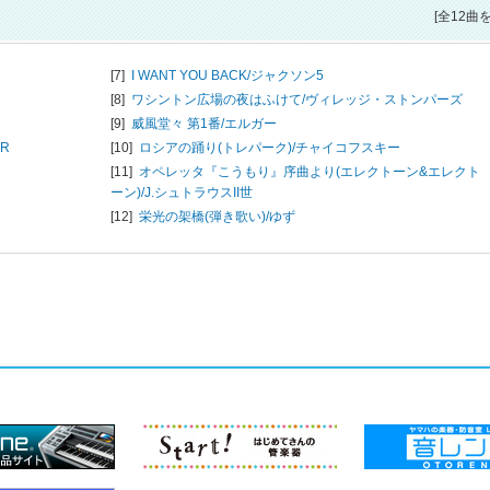
[全12曲
[7]
I WANT YOU BACK/
ジャクソン5
[8]
ワシントン広場の夜はふけて/
ヴィレッジ・ストンパーズ
[9]
威風堂々 第1番/
エルガー
ER
[10]
ロシアの踊り(トレパーク)/
チャイコフスキー
[11]
オペレッタ『こうもり』序曲より(エレクトーン&エレクト
ーン)/
J.シュトラウスII世
[12]
栄光の架橋(弾き歌い)/
ゆず