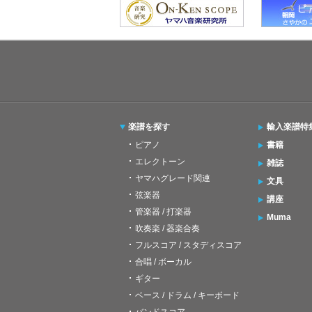
楽譜を探す
輸入楽譜特
ピアノ
書籍
エレクトーン
雑誌
ヤマハグレード関連
文具
弦楽器
講座
管楽器 / 打楽器
Muma
吹奏楽 / 器楽合奏
フルスコア / スタディスコア
合唱 / ボーカル
ギター
ベース / ドラム / キーボード