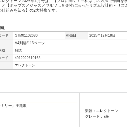
エレクトーン2026年1月号は、【プロに聞く！～私はこの方法で作曲を
】と【ポップス／ジャズ／ワルツ…音楽性に沿ったリズム設計術～リズ
の仕組みを知る】の2大特集です。
情報
コード
GTM01102680
発売日
2025年12月18日
A4判縦/116ページ
構成
雑誌
コード
4912020610168
エレクトーン
ァミリー』主題歌
楽器：エレクトーン
グレード：7級