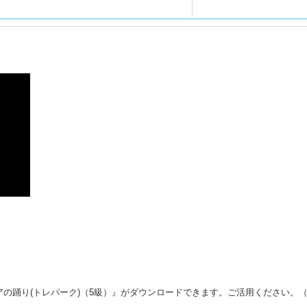
アの踊り(トレパーク)（5級）』がダウンロードできます。ご活用ください。（