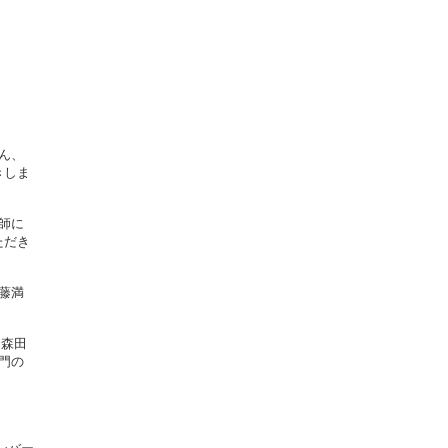
ん、
きしま
師に
ただき
藤満
・森田
部門の