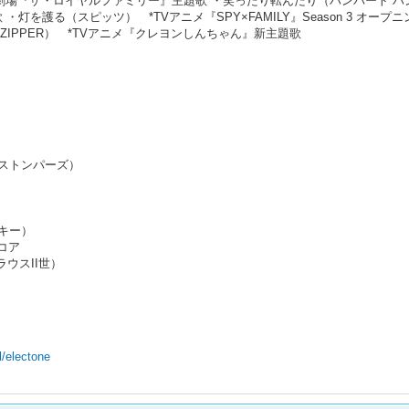
曜劇場『ザ・ロイヤルファミリー』主題歌 ・笑ったり転んだり（ハンバート ハ
灯を護る（スピッツ） *TVアニメ『SPY×FAMILY』Season 3 オープ
 ZIPPER） *TVアニメ『クレヨンしんちゃん』新主題歌
ストンパーズ）
キー）
コア
ウスII世）
l/electone