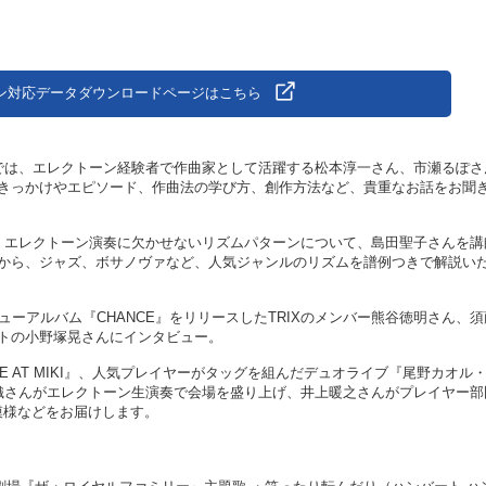
）
ン対応データダウンロードページはこちら
では、エレクトーン経験者で作曲家として活躍する松本淳一さん、市瀬るぽさ
きっかけやエピソード、作曲法の学び方、創作方法など、貴重なお話をお聞
、エレクトーン演奏に欠かせないリズムパターンについて、島田聖子さんを講
ク系から、ジャズ、ボサノヴァなど、人気ジャンルのリズムを譜例つきで解説い
ューアルバム『CHANCE』をリリースしたTRIXのメンバー熊谷徳明さん、須
トの小野塚晃さんにインタビュー。
VE AT MIKI』、人気プレイヤーがタッグを組んだデュオライブ『尾野カオル
9』、安達香織さんがエレクトーン生演奏で会場を盛り上げ、井上暖之さんがプレイヤー
の模様などをお届けします。