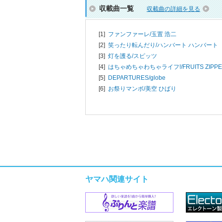
収載曲一覧
収載曲の詳細を見る
[1]
ファンファーレ/
玉置 浩二
[2]
笑ったり転んだり/
ハンバート ハンバート
[3]
灯を護る/
スピッツ
[4]
はちゃめちゃわちゃライフ!/
FRUITS ZIPP
[5]
DEPARTURES/
globe
[6]
お祭りマンボ/
美空 ひばり
ヤマハ関連サイト