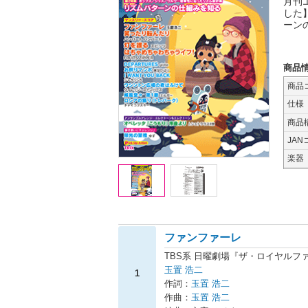
月刊
した
ーン
商品
商品
仕様
商品
JAN
楽器
ファンファーレ
TBS系 日曜劇場『ザ・ロイヤルフ
玉置 浩二
1
作詞：
玉置 浩二
作曲：
玉置 浩二