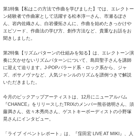
第1特集【私はこの方法で作曲を学びました】では、エレクトー
ン経験者で作曲家として活躍する松本淳一さん、市瀬るぽさ
ん、岩内佐織さん、白岩優拓さんに、作曲を始めたきっかけや
エピソード、作曲法の学び方、創作方法など、貴重なお話をお
聞きしました。
第2特集【リズムパターンの仕組みを知る】は、エレクトーン演
奏に欠かせないリズムパターンについて、島田聖子さんを講師
に迎えて迫ります。J-POPバラード系・ロック系から、ジャ
ズ、ボサノヴァなど、人気ジャンルのリズムを譜例つきで解説
いただきました。
今月のピックアップアーティストは、12月にニューアルバム
『CHANCE』をリリースしたTRIXのメンバー熊谷徳明さん、須
藤満さん、佐々木秀尚さん、ゲストキーボーディストの小野塚
晃さんにインタビュー。
「ライブ イベントレポート」は、『窪田宏 LIVE AT MIKI』、人