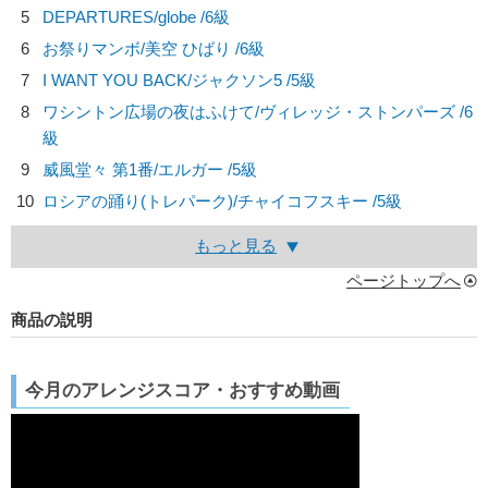
5
DEPARTURES/
globe
/6級
6
お祭りマンボ/
美空 ひばり
/6級
7
I WANT YOU BACK/
ジャクソン5
/5級
8
ワシントン広場の夜はふけて/
ヴィレッジ・ストンパーズ
/6
級
9
威風堂々 第1番/
エルガー
/5級
10
ロシアの踊り(トレパーク)/
チャイコフスキー
/5級
もっと見る
ページトップへ
商品の説明
今月のアレンジスコア・おすすめ動画