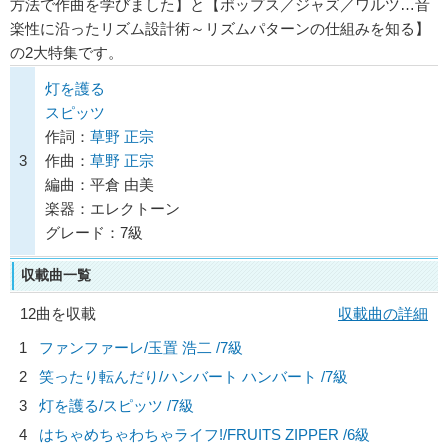
方法で作曲を学びました】と【ポップス／ジャズ／ワルツ…音
楽性に沿ったリズム設計術～リズムパターンの仕組みを知る】
の2大特集です。
灯を護る
スピッツ
作詞：
草野 正宗
3
作曲：
草野 正宗
編曲：平倉 由美
楽器：エレクトーン
グレード：7級
収載曲一覧
12曲を収載
収載曲の詳細
1
ファンファーレ/
玉置 浩二
/7級
2
笑ったり転んだり/
ハンバート ハンバート
/7級
3
灯を護る/
スピッツ
/7級
4
はちゃめちゃわちゃライフ!/
FRUITS ZIPPER
/6級