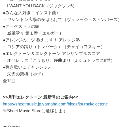
・I WANT YOU BACK（ジャクソン5）
●みんな大好き！インスト曲♪
・ワシントン広場の夜はふけて（ヴィレッジ・ストンパーズ）
●オーケストラの館
・威風堂々 第１番（エルガー）
●アレンジのコツ 教えます！ アレンジ塾
・ロシアの踊り（トレパーク）（チャイコフスキー）
●エレクトーン＆エレクトーン アンサンブルスコア
・オペレッタ『こうもり』序曲より（J.シュトラウスII世）
●弾き歌いにチャレンジ♪
・栄光の架橋（ゆず）
全12曲
>>月刊エレクトーン 最新号のご案内<<
https://sheetmusic.jp.yamaha.com/blogs/journal/electone
※Sheet Music Storeに遷移します