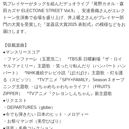
気プレイヤーがタッグを組んだデュオライブ『尾野カオル・森
田カズヤ ELECTONE STREET Vol.9』、安達香織さんがエレク
トーン生演奏で会場を盛り上げ、井上暖之さんがプレイヤー部
門の大賞を受賞した『楽器店大賞2025 表彰式』の模様などをお
届けします。
【収載楽曲】
●マンスリースコア
・ファンファーレ（玉置浩二） *TBS系 日曜劇場『ザ・ロイ
ヤルファミリー』主題歌 ・笑ったり転んだり（ハンバート ハン
バート） *NHK連続テレビ小説『ばけばけ』主題歌 ・灯を護
る（スピッツ） *TVアニメ『SPY×FAMILY』Season 3 オープ
ニング主題歌 ・はちゃめちゃわちゃライフ！（FRUITS
ZIPPER） *TVアニメ『クレヨンしんちゃん』新主題歌
●リクエスト
・DEPARTURES（globe）
●今でも弾きたい 日本のヒット・メロディー
・お祭りマンボ（美空ひばり）
●洋楽・名曲コレクション