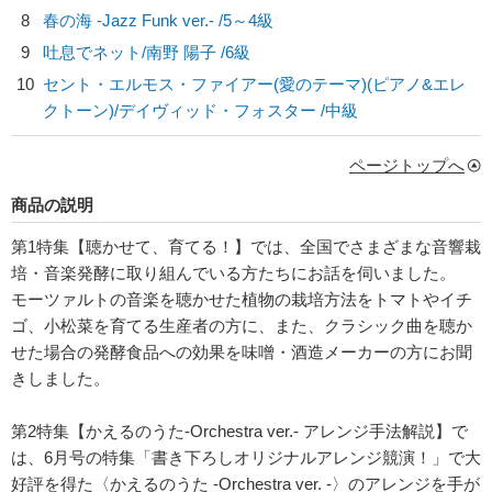
8
春の海 -Jazz Funk ver.- /5～4級
9
吐息でネット/
南野 陽子
/6級
10
セント・エルモス・ファイアー(愛のテーマ)(ピアノ&エレ
クトーン)/
デイヴィッド・フォスター
/中級
ページトップへ
商品の説明
第1特集【聴かせて、育てる！】では、全国でさまざまな音響栽
培・音楽発酵に取り組んでいる方たちにお話を伺いました。
モーツァルトの音楽を聴かせた植物の栽培方法をトマトやイチ
ゴ、小松菜を育てる生産者の方に、また、クラシック曲を聴か
せた場合の発酵食品への効果を味噌・酒造メーカーの方にお聞
きしました。
第2特集【かえるのうた-Orchestra ver.- アレンジ手法解説】で
は、6月号の特集「書き下ろしオリジナルアレンジ競演！」で大
好評を得た〈かえるのうた -Orchestra ver. -〉のアレンジを手が