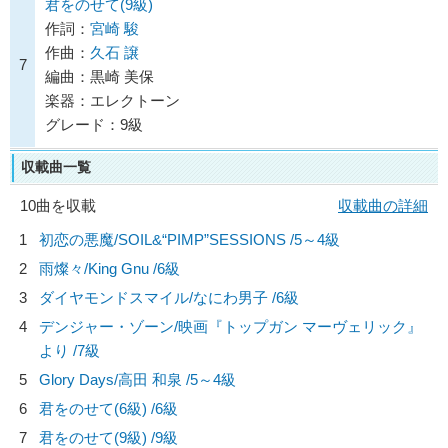
君をのせて(9級)
作詞：
宮崎 駿
作曲：
久石 譲
7
編曲：黒崎 美保
楽器：エレクトーン
グレード：9級
収載曲一覧
10曲を収載
収載曲の詳細
1
初恋の悪魔/
SOIL&“PIMP”SESSIONS
/5～4級
2
雨燦々/
King Gnu
/6級
3
ダイヤモンドスマイル/
なにわ男子
/6級
4
デンジャー・ゾーン/
映画『トップガン マーヴェリック』
より
/7級
5
Glory Days/
高田 和泉
/5～4級
6
君をのせて(6級) /6級
7
君をのせて(9級) /9級