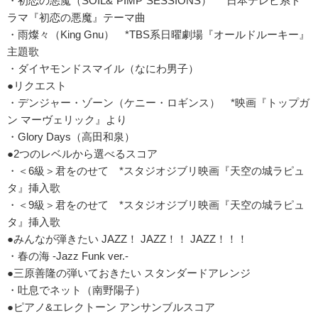
・初恋の悪魔（SOIL&“PIMP”SESSIONS） *日本テレビ系ド
ラマ『初恋の悪魔』テーマ曲
・雨燦々（King Gnu） *TBS系日曜劇場『オールドルーキー』
主題歌
・ダイヤモンドスマイル（なにわ男子）
●リクエスト
・デンジャー・ゾーン（ケニー・ロギンス） *映画『トップガ
ン マーヴェリック』より
・Glory Days（高田和泉）
●2つのレベルから選べるスコア
・＜6級＞君をのせて *スタジオジブリ映画『天空の城ラピュ
タ』挿入歌
・＜9級＞君をのせて *スタジオジブリ映画『天空の城ラピュ
タ』挿入歌
●みんなが弾きたい JAZZ！ JAZZ！！ JAZZ！！！
・春の海 -Jazz Funk ver.-
●三原善隆の弾いておきたい スタンダードアレンジ
・吐息でネット（南野陽子）
●ピアノ&エレクトーン アンサンブルスコア