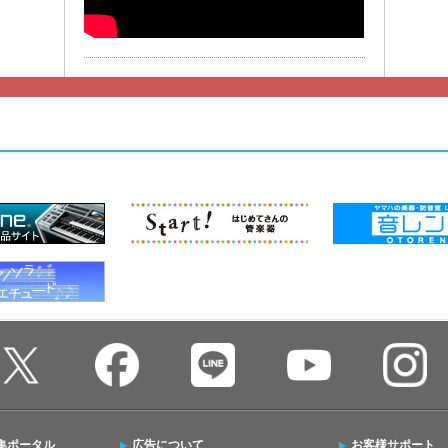
【月刊エ
集連動動
二号連続企
でやさし
信〈前編
【月刊エ
コア】
「香水」
【月刊エ
コア】
簡単レジ
編曲＆演
◆【月刊
集連動】
集ポータル
広告について
お客様サポート