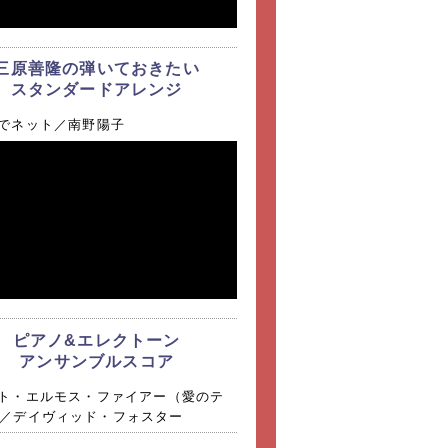
スト動画」
三原善隆の弾いておきたい
スリーライブ [第2回] 2021年11
スタンダードアレンジ
（水） 出演：黒崎 美保、松井宏行
ジェスト動画」
でネット／南野陽子
スリーライブ [第1回] 2021年10
（水） 出演：倉沢大樹、山岡恭子
ジェスト動画」
剛士&yaSya オンライン♪ミュー
パーティー ダイジェスト動画】
音楽教室」(ヤマハ音楽振興会) 公
ピアノ&エレクトーン
にて公開中！
アンサンブルスコア
ト・エルモス・ファイアー（愛のテ
ーンプレイヤー岩内佐織の人気曲
／デイヴィッド・フォスター
り、新たな命が吹き込まれました
ラ -vocal ver.-」