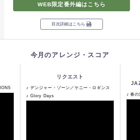
WEB限定番外編はこちら
目次詳細はこちら
月エレマン
月18日
「超ダイ
今月のアレンジ・スコア
いなぴょ
File:001
リクエスト
JA
デンジャー・ゾーン／ケニー・ロギンス
IONS
春の海
月エレマン
Glory Days
月20日
「超ダイ
月エレマン
月20日