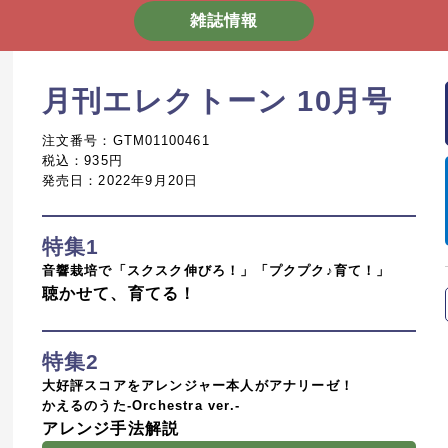
File:004
雑誌情報
月刊エレクトーン 10月号
月エレマン
月19日
「超ダイ
注文番号：GTM01100461
税込：935円
発売日：2022年9月20日
いなぴょ
File:003
特集1
音響栽培で「スクスク伸びろ！」「プクプク♪育て！」
聴かせて、育てる！
月エレマン
月18日
「超ダイ
特集2
大好評スコアをアレンジャー本人がアナリーゼ！
かえるのうた-Orchestra ver.-
いなぴょ
アレンジ手法解説
File:002