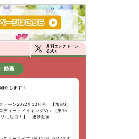
月刊エレクトーン
公式X
！動画
を紹介します！
クトーン2022年10月号 【加曽利
ロディー・メイキング術：［第15
モリに注目！】 連動動画
スリーライブ [第11回] 2022年8