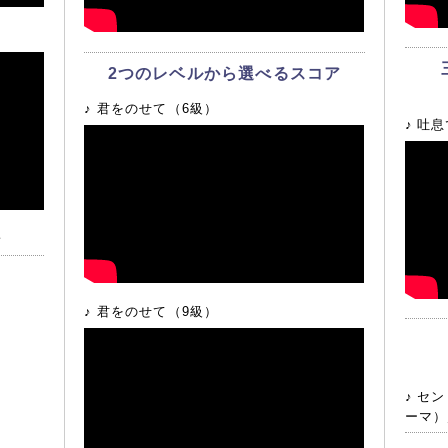
ダイジェ
2つのレベルから選べるスコア
月エレマン
月17日
君をのせて（6級）
「超ダイ
吐息
月エレマン
月20日
「超ダイ
子
【つるの
君をのせて（9級）
ジック・
「ヤマハ
式サイト
セン
エレクト
ーマ）
が歌にな
「未来のトビ