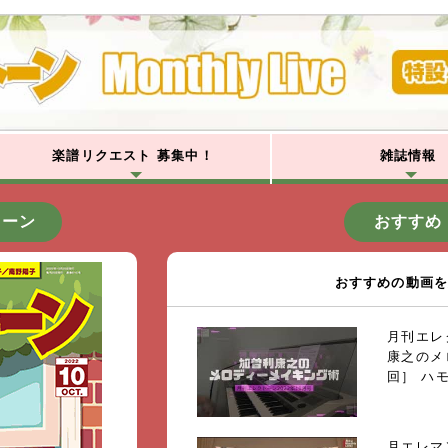
楽譜リクエスト
募集中！
雑誌情報
トーン
おすすめ
おすすめの動画
月刊エレ
康之のメ
回］ ハ
月エレマン