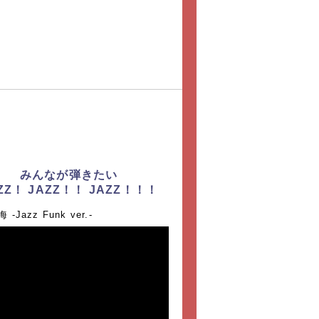
スリーライブ [第5回] 2022年2
（金） 出演：高田和泉、柴田友輔
ジェスト動画」
ん＆すぎちゃんのアレンジ道場
みんなが弾きたい
ZZ！ JAZZ！！ JAZZ！！！
 -Jazz Funk ver.-
スリーライブ [第4回] 2022年1
（木） 出演：尾野カオル、坂本有正
ジェスト動画」
スリーライブ [第3回] 2021年12
（月） 出演：窪田宏、安達香織「超