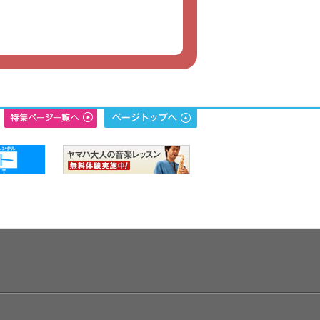
レクトーン2020年10月号／第2特
画】
画 ! “準備”から“アップロード”ま
く教える 知識ゼロからの動画配
:録画配信〉
レクトーン2020年10月号／特集ス
演奏＆トーク：中野正英
レクトーン2020年10月号／特集ス
ストで弾く「香水 レゲエver.」
奏：中野正英
エレクトーン2020年4月号／第2特