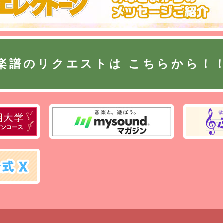
File:006
月エレマン
月20日
楽譜のリクエストは
こちらから！
「超ダイ
いなぴょ
File:005
月エレマン
月19日
ダイジェ
いなぴょ