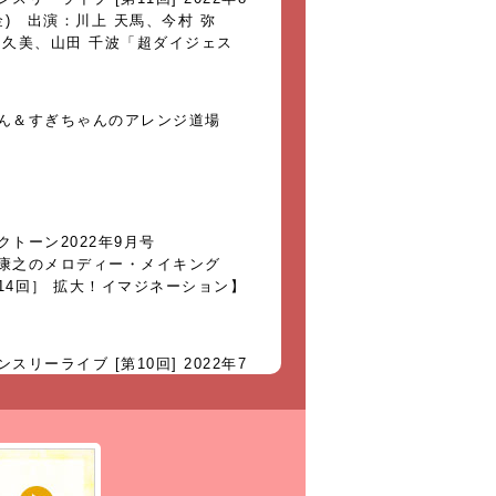
金) 出演：川上 天馬、今村 弥
 久美、山田 千波「超ダイジェス
ん＆すぎちゃんのアレンジ道場
クトーン2022年9月号
康之のメロディー・メイキング
14回］ 拡大！イマジネーション】
スリーライブ [第10回] 2022年7
(火) 出演：鷹野雅史、花野恵里
ジェスト動画」
ん＆すぎちゃんのアレンジ道場