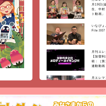
月19日(
生、中村
ト動画」
いなぴょ
File:007
月刊エレ
【加曽利
術：［第
連動動画
!
月エレマン
月19日
「超ダイ
いなぴょ