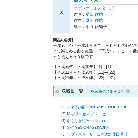
サザンオールスターズ
8
作詞：
桑田 佳祐
作曲：
桑田 佳祐
編曲：小野 佐知子
商品の説明
平成元年から平成30年まで、それぞれの時代
ノで楽しめる曲を厳選、『平成ベストヒット曲
っと使える保存版です！
【平成元年～平成10年】[1]―[11]
【平成11年～平成20年】[12]―[22]
【平成21年～平成30年】[23]―[31]
収載曲一覧
収載曲の詳細を見る
[1]
未来予想図II/
DREAMS COME TRUE
[2]
M/
プリンセス プリンセス
[3]
名もなき詩/
Mr.children
[4]
SAY YES/
CHAGE&ASKA
[5]
ラブ・ストーリーは突然に/
小田 和正