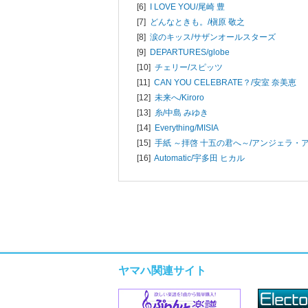
[6]
I LOVE YOU/
尾崎 豊
[7]
どんなときも。/
槇原 敬之
[8]
涙のキッス/
サザンオールスターズ
[9]
DEPARTURES/
globe
[10]
チェリー/
スピッツ
[11]
CAN YOU CELEBRATE？/
安室 奈美恵
[12]
未来へ/
Kiroro
[13]
糸/
中島 みゆき
[14]
Everything/
MISIA
[15]
手紙 ～拝啓 十五の君へ～/
アンジェラ・
[16]
Automatic/
宇多田 ヒカル
ヤマハ関連サイト