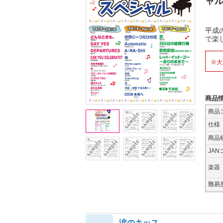
ャ
平成
で楽
※大
商品
商品
仕様
商品
JAN
楽器
難易
涙のキッス