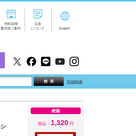
特約店様
広告
書店様ご案内
について
English
詳細検索
絶版
1,320
税込：
円
ペシ