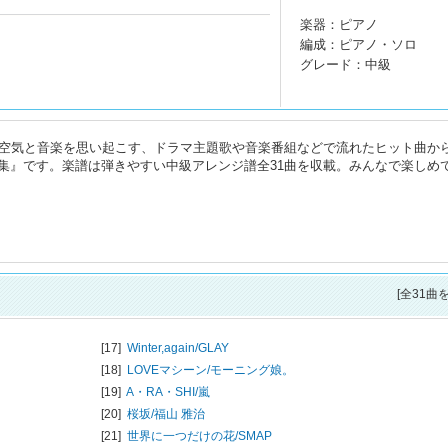
楽器：ピアノ
編成：ピアノ・ソロ
グレード：中級
の空気と音楽を思い起こす、ドラマ主題歌や音楽番組などで流れたヒット曲か
集』です。楽譜は弾きやすい中級アレンジ譜全31曲を収載。みんなで楽しめ
[全31曲
[17]
Winter,again/
GLAY
[18]
LOVEマシーン/
モーニング娘。
[19]
A・RA・SHI/
嵐
[20]
桜坂/
福山 雅治
[21]
世界に一つだけの花/
SMAP