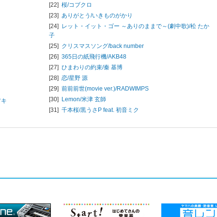
[22]
桜/
コブクロ
[23]
ありがとう/
いきものがかり
[24]
レット・イット・ゴー ～ありのままで～(劇中歌)/
松 たか
子
[25]
クリスマスソング/
back number
[26]
365日の紙飛行機/
AKB48
[27]
ひまわりの約束/
秦 基博
[28]
恋/
星野 源
[29]
前前前世(movie ver.)/
RADWIMPS
[30]
Lemon/
米津 玄師
アキ
[31]
千本桜/
黒うさP feat. 初音ミク