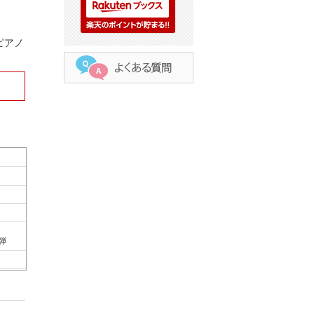
ピアノ
連弾