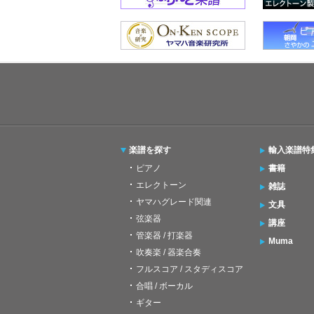
楽譜を探す
輸入楽譜特
ピアノ
書籍
エレクトーン
雑誌
ヤマハグレード関連
文具
弦楽器
講座
管楽器 / 打楽器
Muma
吹奏楽 / 器楽合奏
フルスコア / スタディスコア
合唱 / ボーカル
ギター