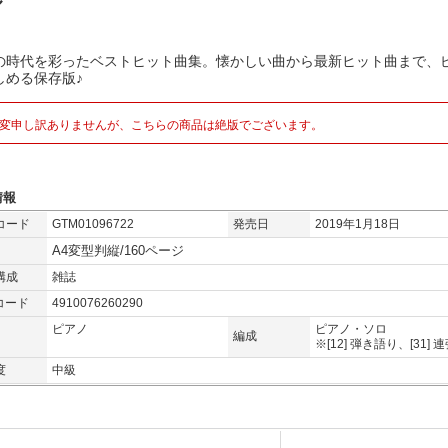
ル
の時代を彩ったベストヒット曲集。懐かしい曲から最新ヒット曲まで、
しめる保存版♪
変申し訳ありませんが、こちらの商品は絶版でございます。
情報
コード
GTM01096722
発売日
2019年1月18日
A4変型判縦/160ページ
構成
雑誌
コード
4910076260290
ピアノ
ピアノ・ソロ
編成
※[12] 弾き語り、[31] 
度
中級