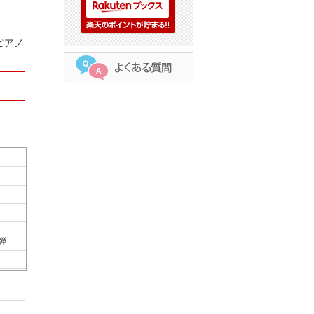
ピアノ
連弾