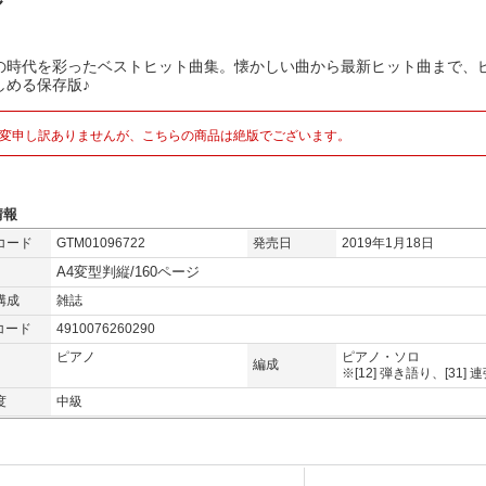
ル
の時代を彩ったベストヒット曲集。懐かしい曲から最新ヒット曲まで、
しめる保存版♪
変申し訳ありませんが、こちらの商品は絶版でございます。
情報
コード
GTM01096722
発売日
2019年1月18日
A4変型判縦/160ページ
構成
雑誌
コード
4910076260290
ピアノ
ピアノ・ソロ
編成
※[12] 弾き語り、[31] 
度
中級