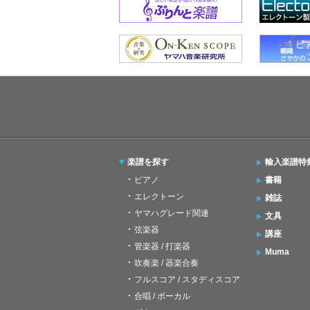
楽譜を探す
輸入楽譜特
ピアノ
書籍
エレクトーン
雑誌
ヤマハグレード関連
文具
弦楽器
講座
管楽器 / 打楽器
Muma
吹奏楽 / 器楽合奏
フルスコア / スタディスコア
合唱 / ボーカル