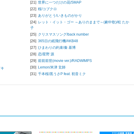
[21]
世界に一つだけの花/
SMAP
[22]
桜/
コブクロ
[23]
ありがとう/
いきものがかり
[24]
レット・イット・ゴー ～ありのままで～(劇中歌)/
松 たか
子
[25]
クリスマスソング/
back number
[26]
365日の紙飛行機/
AKB48
[27]
ひまわりの約束/
秦 基博
[28]
恋/
星野 源
[29]
前前前世(movie ver.)/
RADWIMPS
[30]
Lemon/
米津 玄師
アキ
[31]
千本桜/
黒うさP feat. 初音ミク