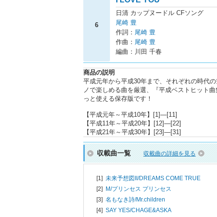
日清 カップヌードル CFソング
尾崎 豊
6
作詞：
尾崎 豊
作曲：
尾崎 豊
編曲：川田 千春
商品の説明
平成元年から平成30年まで、それぞれの時代
ノで楽しめる曲を厳選、『平成ベストヒット曲
っと使える保存版です！
【平成元年～平成10年】[1]―[11]
【平成11年～平成20年】[12]―[22]
【平成21年～平成30年】[23]―[31]
収載曲一覧
収載曲の詳細を見る
[1]
未来予想図II/
DREAMS COME TRUE
[2]
M/
プリンセス プリンセス
[3]
名もなき詩/
Mr.children
[4]
SAY YES/
CHAGE&ASKA