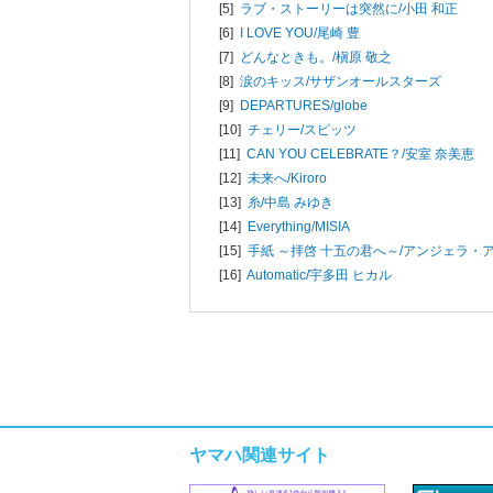
[5]
ラブ・ストーリーは突然に/
小田 和正
[6]
I LOVE YOU/
尾崎 豊
[7]
どんなときも。/
槇原 敬之
[8]
涙のキッス/
サザンオールスターズ
[9]
DEPARTURES/
globe
[10]
チェリー/
スピッツ
[11]
CAN YOU CELEBRATE？/
安室 奈美恵
[12]
未来へ/
Kiroro
[13]
糸/
中島 みゆき
[14]
Everything/
MISIA
[15]
手紙 ～拝啓 十五の君へ～/
アンジェラ・
[16]
Automatic/
宇多田 ヒカル
ヤマハ関連サイト