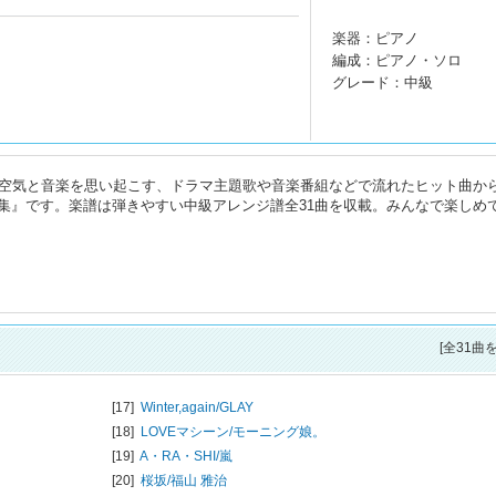
楽器：ピアノ
編成：ピアノ・ソロ
グレード：中級
の空気と音楽を思い起こす、ドラマ主題歌や音楽番組などで流れたヒット曲か
集』です。楽譜は弾きやすい中級アレンジ譜全31曲を収載。みんなで楽しめ
[全31曲
[17]
Winter,again/
GLAY
[18]
LOVEマシーン/
モーニング娘。
[19]
A・RA・SHI/
嵐
[20]
桜坂/
福山 雅治