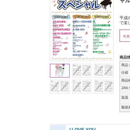
ャ
平成
で楽
※大
商品
商品
仕様
商品
JAN
楽器
難易
I LOVE YOU