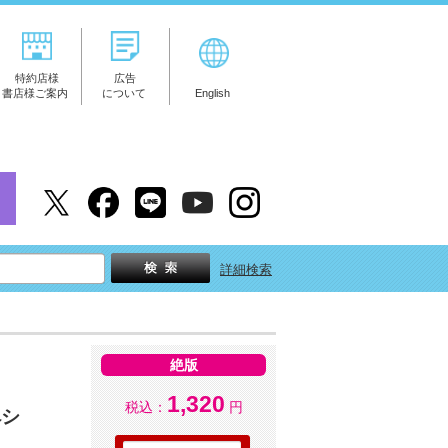
特約店様
広告
書店様ご案内
について
English
詳細検索
絶版
1,320
税込：
円
ペシ