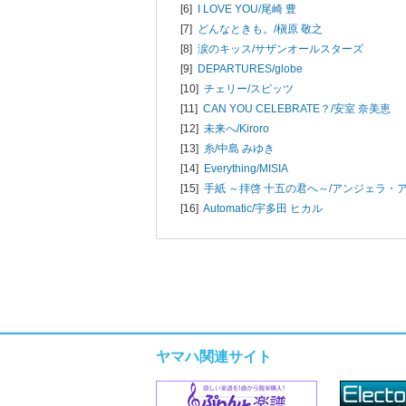
[6]
I LOVE YOU/
尾崎 豊
[7]
どんなときも。/
槇原 敬之
[8]
涙のキッス/
サザンオールスターズ
[9]
DEPARTURES/
globe
[10]
チェリー/
スピッツ
[11]
CAN YOU CELEBRATE？/
安室 奈美恵
[12]
未来へ/
Kiroro
[13]
糸/
中島 みゆき
[14]
Everything/
MISIA
[15]
手紙 ～拝啓 十五の君へ～/
アンジェラ・
[16]
Automatic/
宇多田 ヒカル
ヤマハ関連サイト