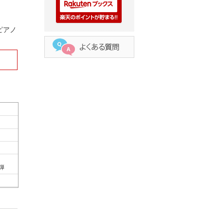
ピアノ
連弾