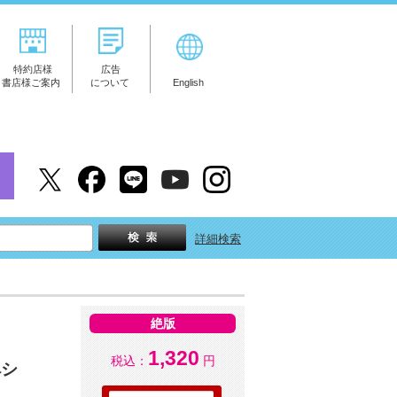
特約店様
広告
書店様ご案内
について
English
詳細検索
絶版
1,320
税込：
円
ペシ