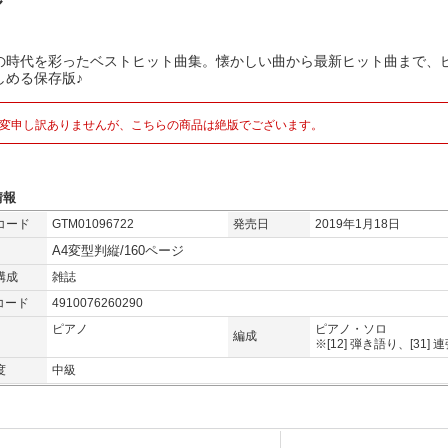
ル
の時代を彩ったベストヒット曲集。懐かしい曲から最新ヒット曲まで、
しめる保存版♪
変申し訳ありませんが、こちらの商品は絶版でございます。
情報
コード
GTM01096722
発売日
2019年1月18日
A4変型判縦/160ページ
構成
雑誌
コード
4910076260290
ピアノ
ピアノ・ソロ
編成
※[12] 弾き語り、[31] 
度
中級