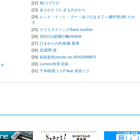
[22]
桜/
コブクロ
[23]
ありがとう/
いきものがかり
[24]
レット・イット・ゴー ～ありのままで～(劇中歌)/
松 たか
子
[25]
クリスマスソング/
back number
[26]
365日の紙飛行機/
AKB48
[27]
ひまわりの約束/
秦 基博
[28]
恋/
星野 源
[29]
前前前世(movie ver.)/
RADWIMPS
[30]
Lemon/
米津 玄師
アキ
[31]
千本桜/
黒うさP feat. 初音ミク