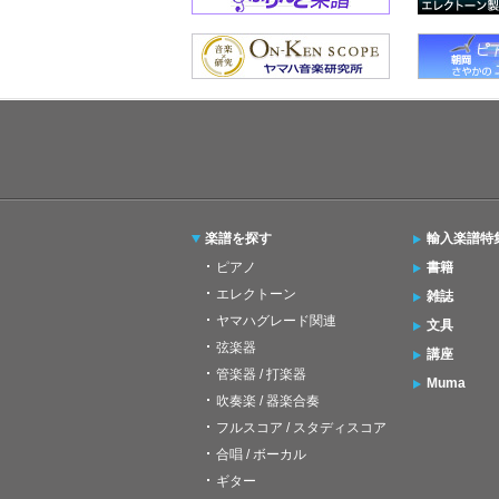
楽譜を探す
輸入楽譜特
ピアノ
書籍
エレクトーン
雑誌
ヤマハグレード関連
文具
弦楽器
講座
管楽器 / 打楽器
Muma
吹奏楽 / 器楽合奏
フルスコア / スタディスコア
合唱 / ボーカル
ギター