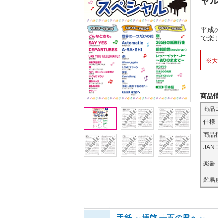
ャ
平成
で楽
※大
商品
商品
仕様
商品
JAN
楽器
難易
手紙 ～拝啓 十五の君へ～