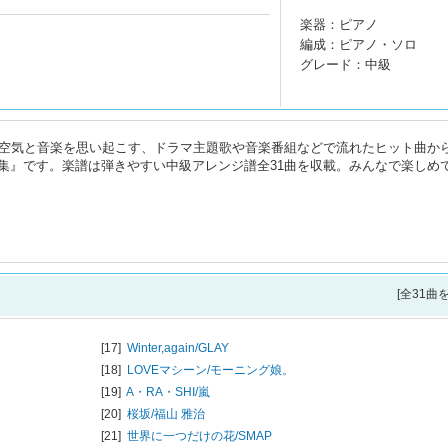
楽器：ピアノ
編成：ピアノ・ソロ
グレード：中級
の空気と音楽を思い起こす、ドラマ主題歌や音楽番組などで流れたヒット曲か
集』です。楽譜は弾きやすい中級アレンジ譜全31曲を収載。みんなで楽しめ
[全31曲
[17]
Winter,again/
GLAY
[18]
LOVEマシーン/
モーニング娘。
[19]
A・RA・SHI/
嵐
[20]
桜坂/
福山 雅治
[21]
世界に一つだけの花/
SMAP