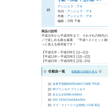
アンジェラ・アキ
15
作詞：
アンジェラ・アキ
作曲：
アンジェラ・アキ
編曲：川田 千春
商品の説明
平成元年から平成30年まで、それぞれの時代
ノで楽しめる曲を厳選、『平成ベストヒット曲
っと使える保存版です！
【平成元年～平成10年】[1]―[11]
【平成11年～平成20年】[12]―[22]
【平成21年～平成30年】[23]―[31]
収載曲一覧
収載曲の詳細を見る
[1]
未来予想図II/
DREAMS COME TRUE
[2]
M/
プリンセス プリンセス
[3]
名もなき詩/
Mr.children
[4]
SAY YES/
CHAGE&ASKA
[5]
ラブ・ストーリーは突然に/
小田 和正