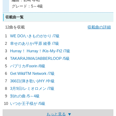
グレード：5～4級
収載曲一覧
12曲を収載
収載曲の詳細
1
WE DO/
いきものがかり
/7級
2
幸せのありか/
平原 綾香
/7級
3
Hurray！ Hurray！/
Kis-My-Ft2
/7級
4
TAKARAJIMA/
JABBERLOOP
/5級
5
パプリカ/
Foorin
/8級
6
Get Wild/
TM Network
/7級
7
366日(弾き歌い)/
HY
/中級
8
3月9日/
レミオロメン
/7級
9
別れの曲 /5～4級
10
いつか王子様が /5級
もっと見る