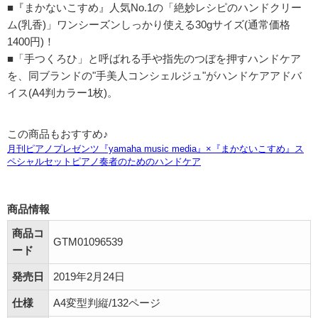
■『まかないこすめ』人気No.1の「絶妙レシピのハンドクリー
ム(乳香)」ワンシーズンしっかり使える30gサイズ(通常価格
1400円)！
■「手つくろひ」と呼ばれる手や指先のつぼを押すハンドケア
を、同ブランドの"手美人コンシェルジュ"がハンドケアアドバ
イス(A4判カラー1枚)。
この商品もおすすめ♪
商品情報
商品コ
GTM01096539
ード
発売日
2019年2月24日
仕様
A4変型判縦/132ページ