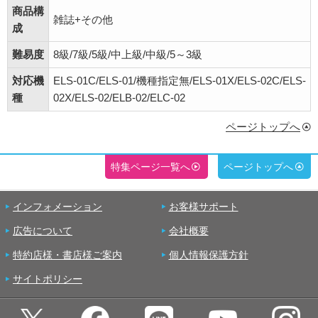
商品構
雑誌+その他
成
難易度
8級/7級/5級/中上級/中級/5～3級
対応機
ELS-01C/ELS-01/機種指定無/ELS-01X/ELS-02C/ELS-
種
02X/ELS-02/ELB-02/ELC-02
ページトップへ
特集ページ一覧へ
ページトップへ
インフォメーション
お客様サポート
広告について
会社概要
特約店様・書店様ご案内
個人情報保護方針
サイトポリシー