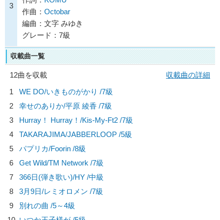
3
作曲：
Octobar
編曲：文字 みゆき
グレード：7級
収載曲一覧
12曲を収載
収載曲の詳細
1
WE DO/
いきものがかり
/7級
2
幸せのありか/
平原 綾香
/7級
3
Hurray！ Hurray！/
Kis-My-Ft2
/7級
4
TAKARAJIMA/
JABBERLOOP
/5級
5
パプリカ/
Foorin
/8級
6
Get Wild/
TM Network
/7級
7
366日(弾き歌い)/
HY
/中級
8
3月9日/
レミオロメン
/7級
9
別れの曲 /5～4級
10
いつか王子様が /5級