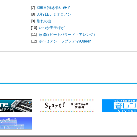
[7]
366日(弾き歌い)/
HY
[8]
3月9日/
レミオロメン
[9]
別れの曲
[10]
いつか王子様が
[11]
家路(8ビートバラード・アレンジ)
[12]
ボヘミアン・ラプソディ/
Queen