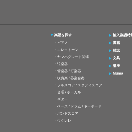
楽譜を探す
輸入楽譜特
ピアノ
書籍
エレクトーン
雑誌
ヤマハグレード関連
文具
弦楽器
講座
管楽器 / 打楽器
Muma
吹奏楽 / 器楽合奏
フルスコア / スタディスコア
合唱 / ボーカル
ギター
ベース / ドラム / キーボード
バンドスコア
ウクレレ