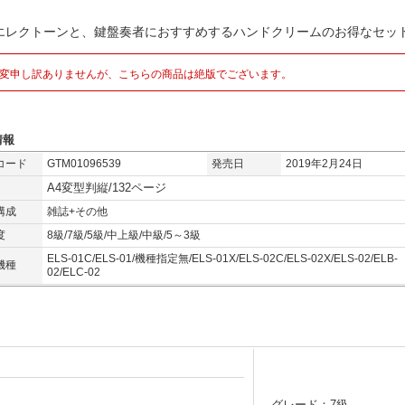
エレクトーンと、鍵盤奏者におすすめするハンドクリームのお得なセッ
変申し訳ありませんが、こちらの商品は絶版でございます。
情報
コード
GTM01096539
発売日
2019年2月24日
A4変型判縦/132ページ
構成
雑誌+その他
度
8級/7級/5級/中上級/中級/5～3級
ELS-01C/ELS-01/機種指定無/ELS-01X/ELS-02C/ELS-02X/ELS-02/ELB-
機種
02/ELC-02
グレード：7級