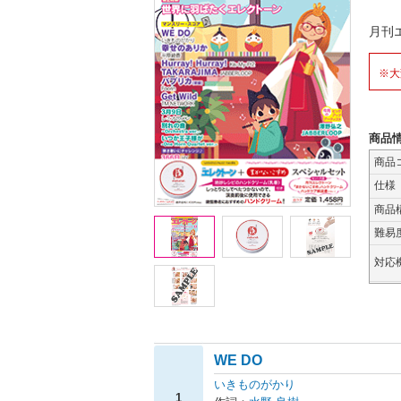
月刊
※大
商品
商品
仕様
商品
難易
対応
WE DO
いきものがかり
1