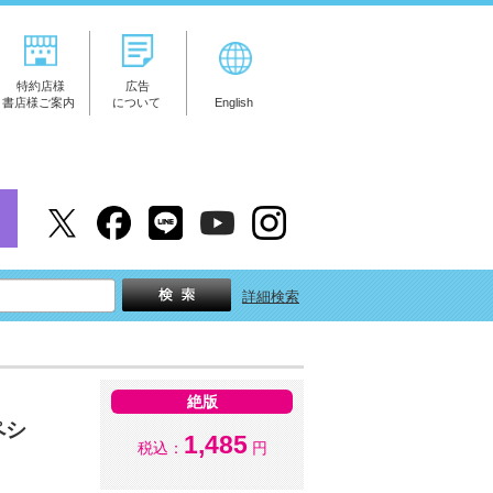
特約店様
広告
書店様ご案内
について
English
詳細検索
絶版
ペシ
1,485
税込：
円