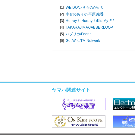
[1]
WE DO/
いきものがかり
[2]
幸せのありか/
平原 綾香
[3]
Hurray！ Hurray！/
Kis-My-Ft2
[4]
TAKARAJIMA/
JABBERLOOP
[5]
パプリカ/
Foorin
[6]
Get Wild/
TM Network
ヤマハ関連サイト