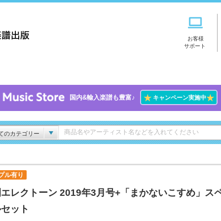
お客様
サポート
★
★
国内&輸入楽譜も豊富♪
キャンペーン実施中
てのカテゴリー
プル有り
エレクトーン 2019年3月号+「まかないこすめ」ス
ルセット