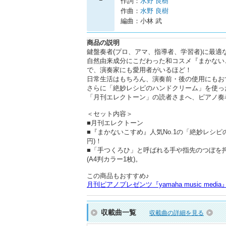
作詞：
水野 良樹
作曲：
水野 良樹
編曲：小林 武
商品の説明
鍵盤奏者(プロ、アマ、指導者、学習者)に最適
自然由来成分にこだわった和コスメ『まかない
で、演奏家にも愛用者がいるほど！
日常生活はもちろん、演奏前・後の使用にもお
さらに「絶妙レシピのハンドクリーム」を使っ
「月刊エレクトーン」の読者さまへ、ピアノ奏
＜セット内容＞
■月刊エレクトーン
■『まかないこすめ』人気No.1の「絶妙レシピの
円)！
■「手つくろひ」と呼ばれる手や指先のつぼを
(A4判カラー1枚)。
この商品もおすすめ♪
収載曲一覧
収載曲の詳細を見る