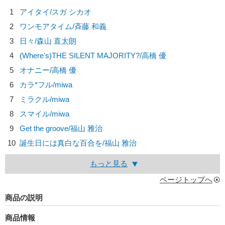
1
アイタイ/
スガ シカオ
2
ワンモアタイム/
斉藤 和義
3
日々/
森山 直太朗
4
(Where's)THE SILENT MAJORITY?/
高橋 優
5
オナニー/
高橋 優
6
カラ*フル/
miwa
7
ミラクル/
miwa
8
スマイル/
miwa
9
Get the groove/
福山 雅治
10
誕生日には真白な百合を/
福山 雅治
もっと見る
ページトップへ
商品の説明
商品情報