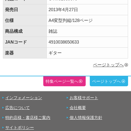
発売日
2013年4月27日
仕様
A4変型判縦/128ページ
商品構成
雑誌
JANコード
4910038650633
楽器
ギター
ページトップへ
特集ページ一覧へ
ページトップへ
インフォメーション
お客様サポート
広告について
会社概要
特約店様・書店様ご案内
個人情報保護方針
サイトポリシー