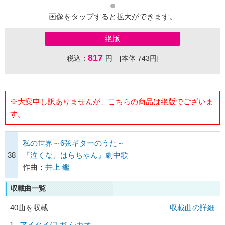
画像をタップすると拡大ができます。
絶版
817
税込：
円 [本体 743円]
※大変申し訳ありませんが、こちらの商品は絶版でございま
す。
私の世界～6弦ギターのうた～
38
『泣くな、はらちゃん』劇中歌
作曲：
井上 鑑
収載曲一覧
40曲を収載
収載曲の詳細
1
アイタイ/
スガ シカオ