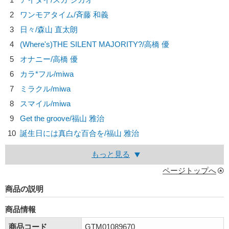
2
ワンモアタイム/
斉藤 和義
3
日々/
森山 直太朗
4
(Where's)THE SILENT MAJORITY?/
高橋 優
5
オナニー/
高橋 優
6
カラ*フル/
miwa
7
ミラクル/
miwa
8
スマイル/
miwa
9
Get the groove/
福山 雅治
10
誕生日には真白な百合を/
福山 雅治
もっと見る
ページトップへ
商品の説明
商品情報
商品コード
GTM01089670