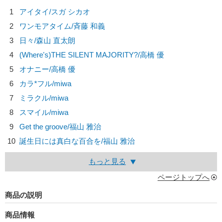
1
アイタイ/
スガ シカオ
2
ワンモアタイム/
斉藤 和義
3
日々/
森山 直太朗
4
(Where's)THE SILENT MAJORITY?/
高橋 優
5
オナニー/
高橋 優
6
カラ*フル/
miwa
7
ミラクル/
miwa
8
スマイル/
miwa
9
Get the groove/
福山 雅治
10
誕生日には真白な百合を/
福山 雅治
もっと見る
ページトップへ
商品の説明
商品情報