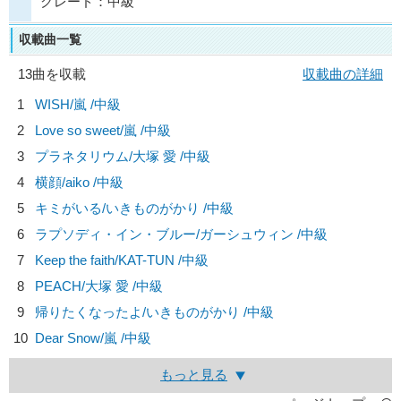
グレード：中級
収載曲一覧
13曲を収載
収載曲の詳細
1
WISH/
嵐
/中級
2
Love so sweet/
嵐
/中級
3
プラネタリウム/
大塚 愛
/中級
4
横顔/
aiko
/中級
5
キミがいる/
いきものがかり
/中級
6
ラプソディ・イン・ブルー/
ガーシュウィン
/中級
7
Keep the faith/
KAT-TUN
/中級
8
PEACH/
大塚 愛
/中級
9
帰りたくなったよ/
いきものがかり
/中級
10
Dear Snow/
嵐
/中級
もっと見る