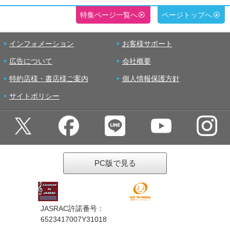
特集ページ一覧へ
ページトップへ
インフォメーション
お客様サポート
広告について
会社概要
特約店様・書店様ご案内
個人情報保護方針
サイトポリシー
PC版で見る
JASRAC許諾番号：
6523417007Y31018