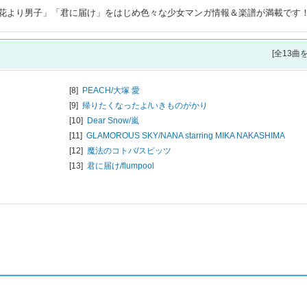
花より男子」「君に届け」をはじめ色々な少女マンガ情報＆楽譜が満載です
[全13曲
[8]
PEACH/
大塚 愛
[9]
帰りたくなったよ/
いきものがかり
[10]
Dear Snow/
嵐
[11]
GLAMOROUS SKY/
NANA starring MIKA NAKASHIMA
[12]
魔法のコトバ/
スピッツ
ン
[13]
君に届け/
flumpool