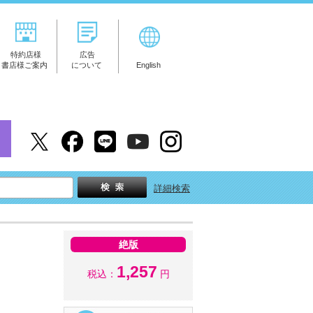
特約店様
広告
書店様ご案内
について
English
詳細検索
絶版
1,257
税込：
円