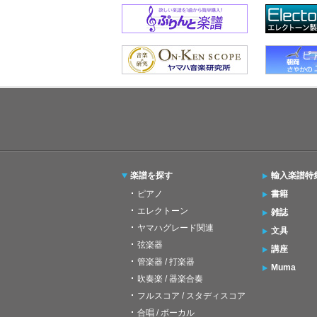
楽譜を探す
輸入楽譜特
ピアノ
書籍
エレクトーン
雑誌
ヤマハグレード関連
文具
弦楽器
講座
管楽器 / 打楽器
Muma
吹奏楽 / 器楽合奏
フルスコア / スタディスコア
合唱 / ボーカル