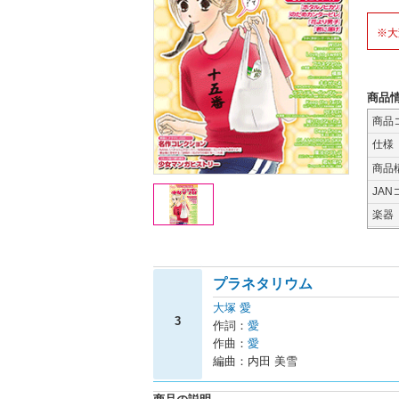
※大
商品
商品
仕様
商品
JAN
楽器
プラネタリウム
大塚 愛
3
作詞：
愛
作曲：
愛
編曲：内田 美雪