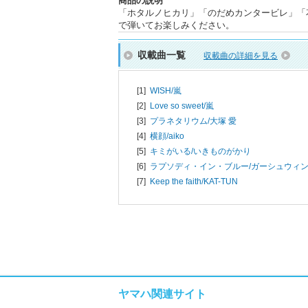
商品の説明
「ホタルノヒカリ」「のだめカンタービレ」「
で弾いてお楽しみください。
収載曲一覧
収載曲の詳細を見る
[1]
WISH/
嵐
[2]
Love so sweet/
嵐
[3]
プラネタリウム/
大塚 愛
[4]
横顔/
aiko
[5]
キミがいる/
いきものがかり
[6]
ラプソディ・イン・ブルー/
ガーシュウィ
[7]
Keep the faith/
KAT-TUN
ヤマハ関連サイト