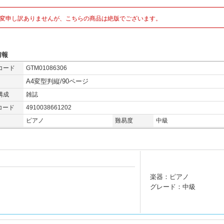
変申し訳ありませんが、こちらの商品は絶版でございます。
情報
コード
GTM01086306
A4変型判縦/90ページ
構成
雑誌
コード
4910038661202
ピアノ
難易度
中級
楽器：ピアノ
グレード：中級