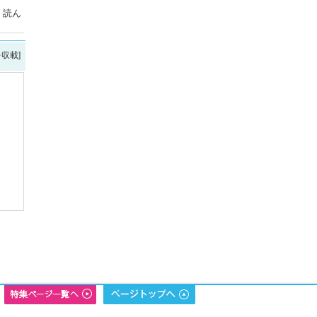
！読ん
を収載]