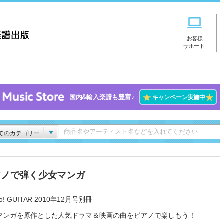
お客様
サポート
★
★
国内&輸入楽譜も豊富♪
キャンペーン実施中
てのカテゴリー
アノで弾く少女マンガ
o! GUITAR 2010年12月号別冊
マンガを原作とした人気ドラマ＆映画の曲をピアノで楽しもう！