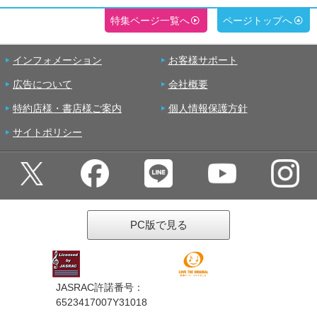
特集ページ一覧へ
ページトップへ
インフォメーション
お客様サポート
広告について
会社概要
特約店様・書店様ご案内
個人情報保護方針
サイトポリシー
PC版で見る
JASRAC許諾番号：
6523417007Y31018