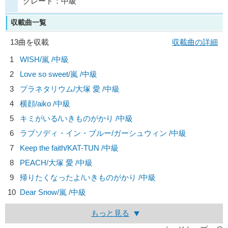
グレード：中級
収載曲一覧
13曲を収載
収載曲の詳細
1
WISH/
嵐
/中級
2
Love so sweet/
嵐
/中級
3
プラネタリウム/
大塚 愛
/中級
4
横顔/
aiko
/中級
5
キミがいる/
いきものがかり
/中級
6
ラプソディ・イン・ブルー/
ガーシュウィン
/中級
7
Keep the faith/
KAT-TUN
/中級
8
PEACH/
大塚 愛
/中級
9
帰りたくなったよ/
いきものがかり
/中級
10
Dear Snow/
嵐
/中級
もっと見る