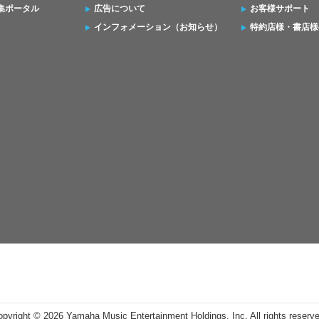
集ポータル
広告について
お客様サポート
インフォメーション（お知らせ）
特約店様・書店様
opyright ©
2026 Yamaha Music Entertainment Holdings, Inc. All rights reserv