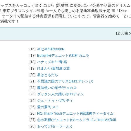
「ポップスをカッコよく吹くには?」(題材曲:吹奏楽バンド公募で話題のドリカム
東京ブラススタイル登場!!○一人でも楽しめる楽曲30曲収載予定 嵐「Dear
ット曲多数。ケータイで配信する伴奏音源も用意していますので、管楽器を始めて「と
曲満載です！
[全30曲
[16]
キセキ/
GReeeeN
[17]
Butterfly(デュエット)/
木村 カエラ
[18]
ハナミズキ/
一青 窈
[19]
ひまわり/
葉加瀬 太郎
[20]
君はともだち
[21]
不思議の国のアリス(Jazz.アレンジ)
[22]
魔法使いの弟子/
デュカス
[23]
ダッタン人の踊り/
ボロディン
[24]
ジュ・トゥ・ヴ/
サティ
[25]
愛の夢/
リスト
[26]
NO,Thank You!(デュエット)/
放課後ティータイム
[27]
心の羽根(デュエット)/
チームドラゴン from AKB48
[28]
もってけ!セーラーふく