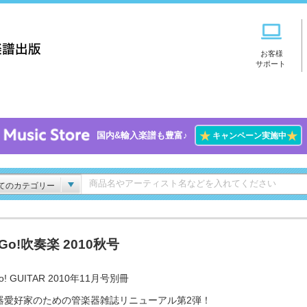
お客様
サポート
★
★
国内&輸入楽譜も豊富♪
キャンペーン実施中
てのカテゴリー
!Go!吹奏楽 2010秋号
o! GUITAR 2010年11月号別冊
器愛好家のための管楽器雑誌リニューアル第2弾！