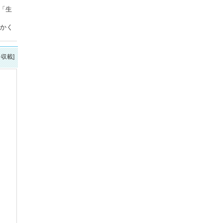
「生
にかく
を収載]