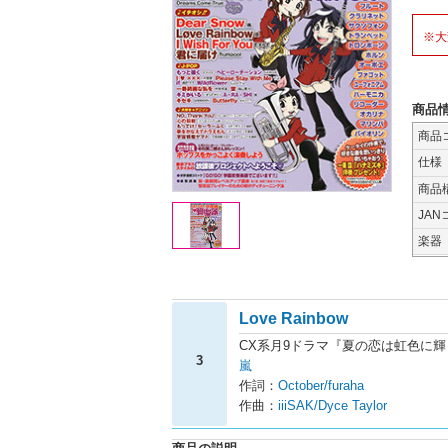
※大
商品
商品
仕様
商品
JAN
楽器
Love Rainbow
CX系月9ドラマ『夏の恋は虹色に
3
嵐
作詞：
October/furaha
作曲：
iiiSAK/Dyce Taylor