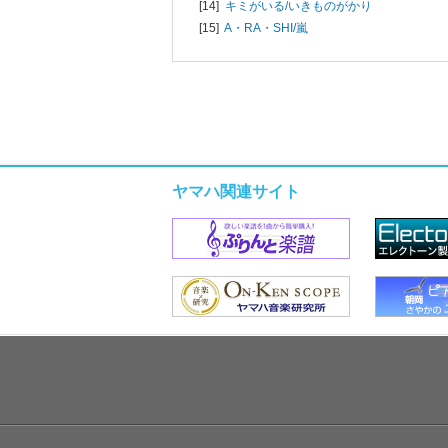
[14]
キミがいる/
いきものがかり
[15]
A・RA・SHI/
嵐
ヤマハ関連サイト