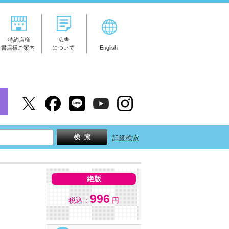
特約店様
広告
書店様ご案内
について
English
詳細検索
絶版
996
税込：
円