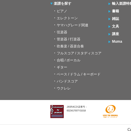
楽譜を探す
輸入楽譜特
ピアノ
書籍
エレクトーン
雑誌
ヤマハグレード関連
文具
弦楽器
講座
管楽器 / 打楽器
Muma
吹奏楽 / 器楽合奏
フルスコア / スタディスコア
合唱 / ボーカル
ギター
ベース / ドラム / キーボード
バンドスコア
ウクレレ
JASRAC許諾番号：
6523417007Y31018
C