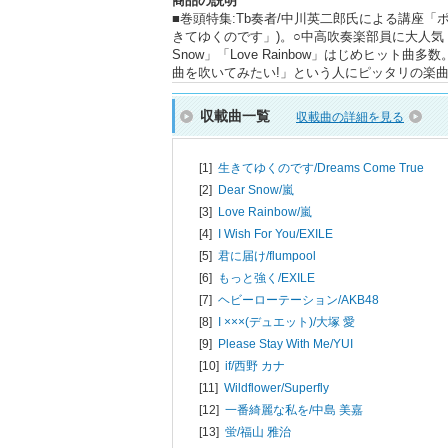
商品の説明
■巻頭特集:Tb奏者/中川英二郎氏による講座
きてゆくのです」)。○中高吹奏楽部員に大人気！
Snow」「Love Rainbow」はじめヒ
曲を吹いてみたい!」という人にピッタリの楽
収載曲一覧
収載曲の詳細を見る
[1]
生きてゆくのです/
Dreams Come True
[2]
Dear Snow/
嵐
[3]
Love Rainbow/
嵐
[4]
I Wish For You/
EXILE
[5]
君に届け/
flumpool
[6]
もっと強く/
EXILE
[7]
ヘビーローテーション/
AKB48
[8]
I ×××(デュエット)/
大塚 愛
[9]
Please Stay With Me/
YUI
[10]
if/
西野 カナ
[11]
Wildflower/
Superfly
[12]
一番綺麗な私を/
中島 美嘉
[13]
蛍/
福山 雅治