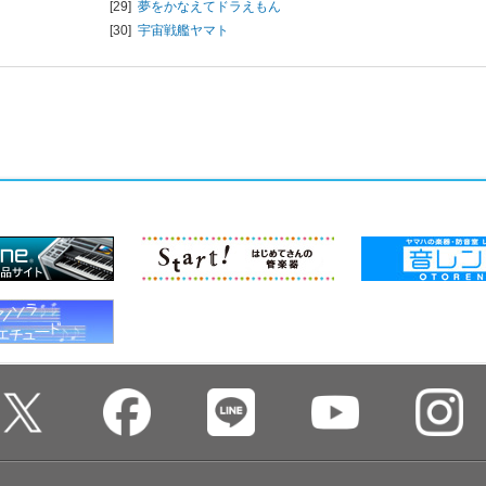
[29]
夢をかなえてドラえもん
[30]
宇宙戦艦ヤマト