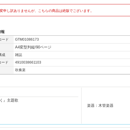
変申し訳ありませんが、こちらの商品は絶版でございます。
情報
コード
GTM01086173
A4変型判縦/90ページ
構成
雑誌
コード
4910038661103
吹奏楽
輝く』主題歌
楽器：木管楽器