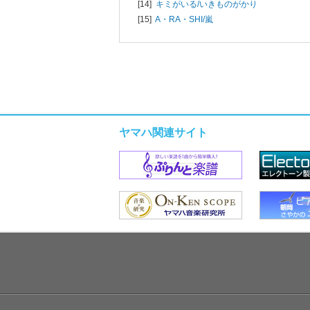
[14]
キミがいる/
いきものがかり
[15]
A・RA・SHI/
嵐
ヤマハ関連サイト