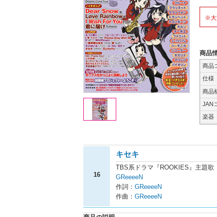
※大
商品
商品
仕様
商品
JAN
楽器
キセキ
TBS系ドラマ『ROOKIES』主題歌
16
GReeeeN
作詞：
GReeeeN
作曲：
GReeeeN