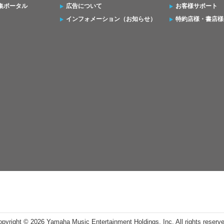
集ポータル
広告について
お客様サポート
インフォメーション（お知らせ）
特約店様・書店様
opyright ©
2026 Yamaha Music Entertainment Holdings, Inc. All rights reserv