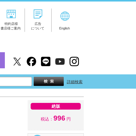
特約店様
広告
書店様ご案内
について
English
詳細検索
絶版
996
税込：
円