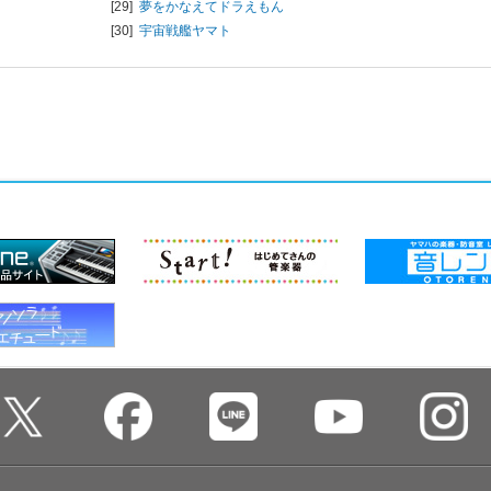
[29]
夢をかなえてドラえもん
[30]
宇宙戦艦ヤマト