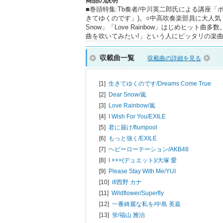
商品の説明
■巻頭特集:Tb奏者/中川英二郎氏による講座
きてゆくのです」)。○中高吹奏楽部員に大人気！
Snow」「Love Rainbow」はじめヒ
曲を吹いてみたい!」という人にピッタリの楽
収載曲一覧
収載曲の詳細を見る
[1]
生きてゆくのです/
Dreams Come True
[2]
Dear Snow/
嵐
[3]
Love Rainbow/
嵐
[4]
I Wish For You/
EXILE
[5]
君に届け/
flumpool
[6]
もっと強く/
EXILE
[7]
ヘビーローテーション/
AKB48
[8]
I ×××(デュエット)/
大塚 愛
[9]
Please Stay With Me/
YUI
[10]
if/
西野 カナ
[11]
Wildflower/
Superfly
[12]
一番綺麗な私を/
中島 美嘉
[13]
蛍/
福山 雅治