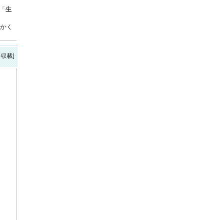
「生
にかく
を収載]