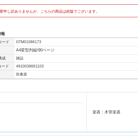
変申し訳ありませんが、こちらの商品は絶版でございます。
情報
コード
GTM01086173
A4変型判縦/90ページ
構成
雑誌
コード
4910038661103
吹奏楽
楽器：木管楽器