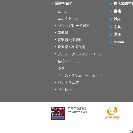
楽譜を探す
輸入楽譜特
ピアノ
書籍
エレクトーン
雑誌
ヤマハグレード関連
文具
弦楽器
講座
管楽器 / 打楽器
Muma
吹奏楽 / 器楽合奏
フルスコア / スタディスコア
合唱 / ボーカル
ギター
ベース / ドラム / キーボード
バンドスコア
ウクレレ
JASRAC許諾番号：
6523417007Y31018
C