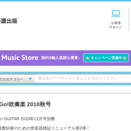
お客様
サポート
★
★
国内&輸入楽譜も豊富♪
キャンペーン実施中
てのカテゴリー
!Go!吹奏楽 2010秋号
o! GUITAR 2010年11月号別冊
器愛好家のための管楽器雑誌リニューアル第2弾！