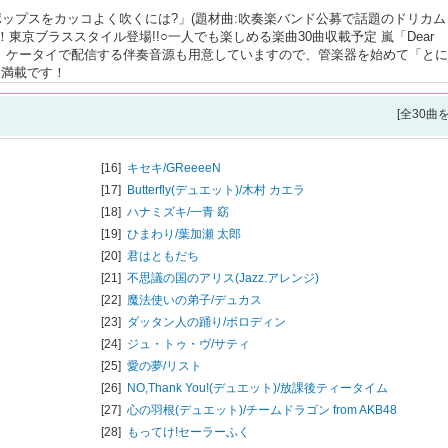
「ポップスをカッコよく吹くには?」(題材曲:吹奏楽バンド公募で話題のドリカム
東京ブラススタイル登場!!○一人でも楽しめる楽曲30曲収載予定 嵐「Dear
ット曲多数。ケータイで配信する伴奏音源も用意していますので、管楽器を始めて「と
曲満載です！
[全30曲
[16]
キセキ/
GReeeeN
[17]
Butterfly(デュエット)/
木村 カエラ
[18]
ハナミズキ/
一青 窈
[19]
ひまわり/
葉加瀬 太郎
[20]
君はともだち
[21]
不思議の国のアリス(Jazz.アレンジ)
[22]
魔法使いの弟子/
デュカス
[23]
ダッタン人の踊り/
ボロディン
[24]
ジュ・トゥ・ヴ/
サティ
[25]
愛の夢/
リスト
[26]
NO,Thank You!(デュエット)/
放課後ティータイム
[27]
心の羽根(デュエット)/
チームドラゴン from AKB48
[28]
もってけ!セーラーふく