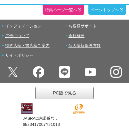
特集ページ一覧へ
ページトップへ
インフォメーション
お客様サポート
広告について
会社概要
特約店様・書店様ご案内
個人情報保護方針
サイトポリシー
PC版で見る
JASRAC許諾番号：
6523417007Y31018