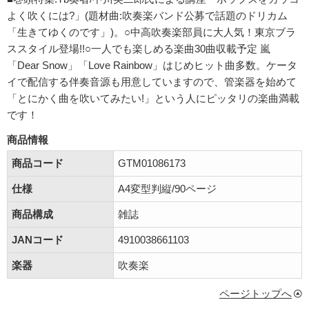
よく吹くには?」(題材曲:吹奏楽バンド公募で話題のドリカム
「生きてゆくのです」)。○中高吹奏楽部員に大人気！東京ブラ
ススタイル登場!!○一人でも楽しめる楽曲30曲収載予定 嵐
「Dear Snow」「Love Rainbow」はじめヒット曲多数。ケータ
イで配信する伴奏音源も用意していますので、管楽器を始めて
「とにかく曲を吹いてみたい!」という人にピッタリの楽曲満載
です！
商品情報
商品コード
GTM01086173
仕様
A4変型判縦/90ページ
商品構成
雑誌
JANコード
4910038661103
楽器
吹奏楽
ページトップへ