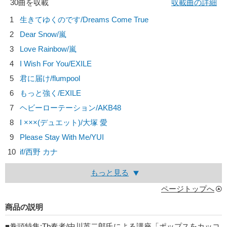
30曲を収載
収載曲の詳細
1
生きてゆくのです/
Dreams Come True
2
Dear Snow/
嵐
3
Love Rainbow/
嵐
4
I Wish For You/
EXILE
5
君に届け/
flumpool
6
もっと強く/
EXILE
7
ヘビーローテーション/
AKB48
8
I ×××(デュエット)/
大塚 愛
9
Please Stay With Me/
YUI
10
if/
西野 カナ
もっと見る
ページトップへ
商品の説明
■巻頭特集:Tb奏者/中川英二郎氏による講座「ポップスをカッコ