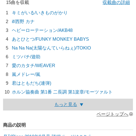
15曲を収載
収載曲の詳細
1
キミがいる/
いきものがかり
2
if/
西野 カナ
3
ヘビーローテーション/
AKB48
4
あとひとつ/
FUNKY MONKEY BABYS
5
Na Na Na(太陽なんていらねぇ)/
TOKIO
6
ミツバチ/
遊助
7
愛のカタチ/
WEAVER
8
嵐メドレー/
嵐
9
君はともだち(連弾)
10
ホルン協奏曲 第1番 二長調 第1楽章/
モーツァルト
もっと見る
ページトップへ
商品の説明