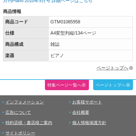
月刊Piano 2010年9月号 詳細ページはこちら
商品情報
商品コード
GTM01085958
仕様
A4変型判縦/134ページ
商品構成
雑誌
楽器
ピアノ
ページトップへ
特集ページ一覧へ
ページトップへ
インフォメーション
お客様サポート
広告について
会社概要
特約店様・書店様ご案内
個人情報保護方針
サイトポリシー