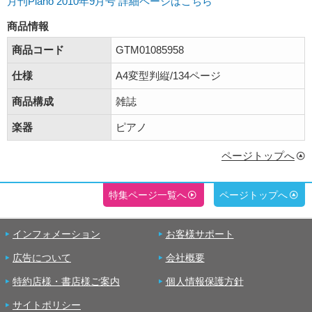
月刊Piano 2010年9月号 詳細ページはこちら
商品情報
商品コード
GTM01085958
仕様
A4変型判縦/134ページ
商品構成
雑誌
楽器
ピアノ
ページトップへ
特集ページ一覧へ
ページトップへ
インフォメーション
お客様サポート
広告について
会社概要
特約店様・書店様ご案内
個人情報保護方針
サイトポリシー