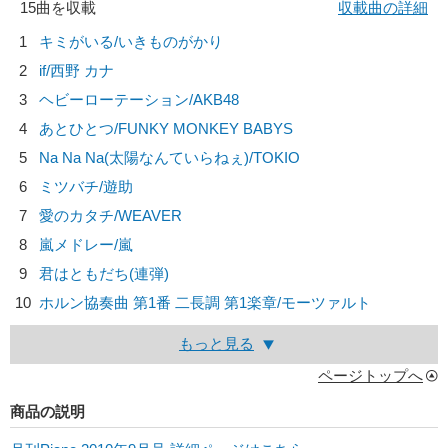
15曲を収載
収載曲の詳細
1
キミがいる/
いきものがかり
2
if/
西野 カナ
3
ヘビーローテーション/
AKB48
4
あとひとつ/
FUNKY MONKEY BABYS
5
Na Na Na(太陽なんていらねぇ)/
TOKIO
6
ミツバチ/
遊助
7
愛のカタチ/
WEAVER
8
嵐メドレー/
嵐
9
君はともだち(連弾)
10
ホルン協奏曲 第1番 二長調 第1楽章/
モーツァルト
もっと見る
ページトップへ
商品の説明