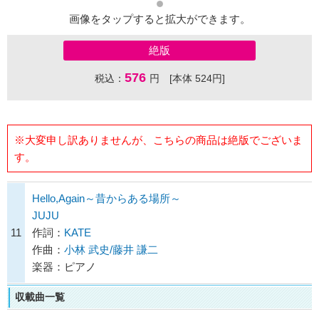
画像をタップすると拡大ができます。
絶版
576
税込：
円 [本体 524円]
※大変申し訳ありませんが、こちらの商品は絶版でございま
す。
Hello,Again～昔からある場所～
JUJU
11
作詞：
KATE
作曲：
小林 武史/藤井 謙二
楽器：ピアノ
収載曲一覧