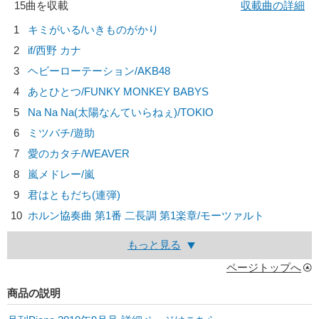
15曲を収載
収載曲の詳細
1
キミがいる/
いきものがかり
2
if/
西野 カナ
3
ヘビーローテーション/
AKB48
4
あとひとつ/
FUNKY MONKEY BABYS
5
Na Na Na(太陽なんていらねぇ)/
TOKIO
6
ミツバチ/
遊助
7
愛のカタチ/
WEAVER
8
嵐メドレー/
嵐
9
君はともだち(連弾)
10
ホルン協奏曲 第1番 二長調 第1楽章/
モーツァルト
もっと見る
ページトップへ
商品の説明