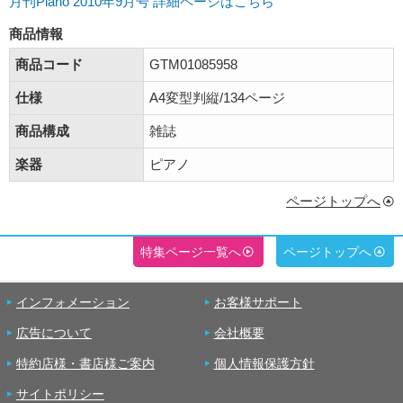
月刊Piano 2010年9月号 詳細ページはこちら
商品情報
商品コード
GTM01085958
仕様
A4変型判縦/134ページ
商品構成
雑誌
楽器
ピアノ
ページトップへ
特集ページ一覧へ
ページトップへ
インフォメーション
お客様サポート
広告について
会社概要
特約店様・書店様ご案内
個人情報保護方針
サイトポリシー