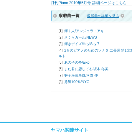
月刊Piano 2010年5月号 詳細ページはこちら
収載曲一覧
収載曲の詳細を見る
[1]
輝く人/
アンジェラ・アキ
[2]
さくらガール/
NEWS
[3]
輝きデイズ/
Hey!Say!7
[4]
2台のピアノのためのソナタ 二長調 第1楽章
ルト
[5]
あの子の夢/
aiko
[6]
また君に恋してる/
坂本 冬美
[7]
獅子座流星群/
河野 伸
[8]
勇気100%/
NYC
ヤマハ関連サイト