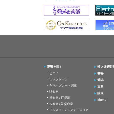
楽譜を探す
輸入楽譜特
ピアノ
書籍
エレクトーン
雑誌
ヤマハグレード関連
文具
弦楽器
講座
管楽器 / 打楽器
Muma
吹奏楽 / 器楽合奏
フルスコア / スタディスコア