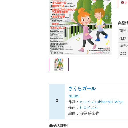
※大
商品
商品
仕様
商品
楽器
さくらガール
NEWS
2
作詞：
ヒロイズム/Hacchin' Maya
作曲：
ヒロイズム
編曲：渋谷 絵梨香
商品の説明