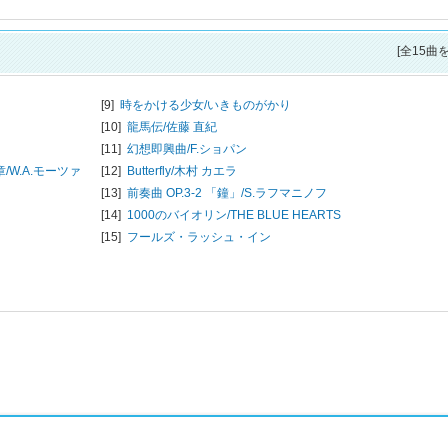
[全15曲
[9]
時をかける少女/
いきものがかり
[10]
龍馬伝/
佐藤 直紀
[11]
幻想即興曲/
F.ショパン
/
W.A.モーツァ
[12]
Butterfly/
木村 カエラ
[13]
前奏曲 OP.3-2 「鐘」/
S.ラフマニノフ
[14]
1000のバイオリン/
THE BLUE HEARTS
[15]
フールズ・ラッシュ・イン