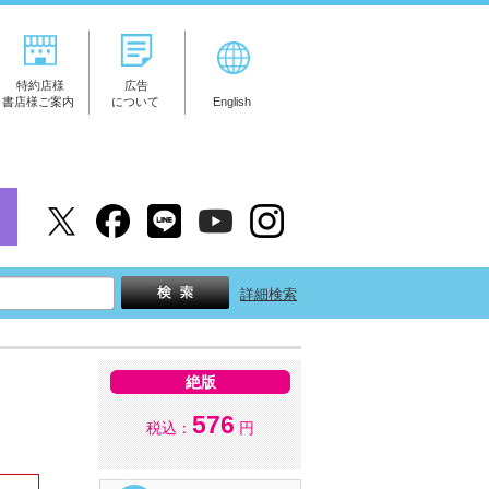
特約店様
広告
書店様ご案内
について
English
詳細検索
絶版
576
税込：
円