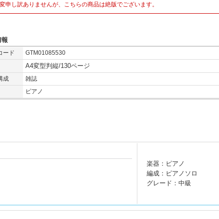
変申し訳ありませんが、こちらの商品は絶版でございます。
情報
コード
GTM01085530
A4変型判縦/130ページ
構成
雑誌
ピアノ
楽器：ピアノ
編成：ピアノソロ
グレード：中級