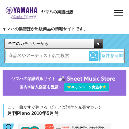
ヤマハの楽譜ほか出版商品の情報サイトです。
条件を追加
ヤマハの楽譜通販サイト
国内&輸入楽譜も豊富♪
★
★
キャンペーン実施中
ヒット曲がすぐ弾ける! ピアノ楽譜付き充実マガジン
月刊Piano 2010年5月号