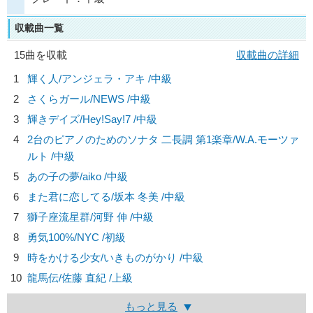
収載曲一覧
15曲を収載
収載曲の詳細
1
輝く人/
アンジェラ・アキ
/中級
2
さくらガール/
NEWS
/中級
3
輝きデイズ/
Hey!Say!7
/中級
4
2台のピアノのためのソナタ 二長調 第1楽章/
W.A.モーツァ
ルト
/中級
5
あの子の夢/
aiko
/中級
6
また君に恋してる/
坂本 冬美
/中級
7
獅子座流星群/
河野 伸
/中級
8
勇気100%/
NYC
/初級
9
時をかける少女/
いきものがかり
/中級
10
龍馬伝/
佐藤 直紀
/上級
もっと見る