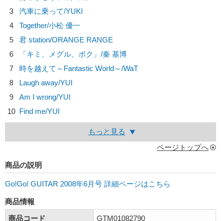
3
汽車に乗って/
YUKI
4
Together/
小松 優一
5
君 station/
ORANGE RANGE
6
「キミ、メグル、ボク」/
秦 基博
7
時を越えて～Fantastic World～/
WaT
8
Laugh away/
YUI
9
Am I wrong/
YUI
10
Find me/
YUI
もっと見る
ページトップへ
商品の説明
Go!Go! GUITAR 2008年6月号 詳細ページはこちら
商品情報
商品コード
GTM01082790