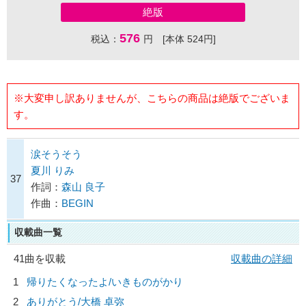
絶版
576
税込：
円 [本体 524円]
※大変申し訳ありませんが、こちらの商品は絶版でございま
す。
涙そうそう
夏川 りみ
37
作詞：
森山 良子
作曲：
BEGIN
収載曲一覧
41曲を収載
収載曲の詳細
1
帰りたくなったよ/
いきものがかり
2
ありがとう/
大橋 卓弥