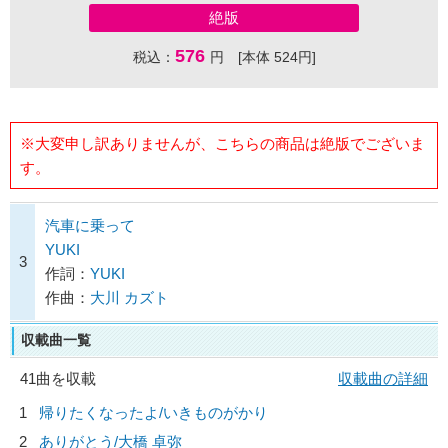
絶版
576
税込：
円 [本体 524円]
※大変申し訳ありませんが、こちらの商品は絶版でございま
す。
汽車に乗って
YUKI
3
作詞：
YUKI
作曲：
大川 カズト
収載曲一覧
41曲を収載
収載曲の詳細
1
帰りたくなったよ/
いきものがかり
2
ありがとう/
大橋 卓弥