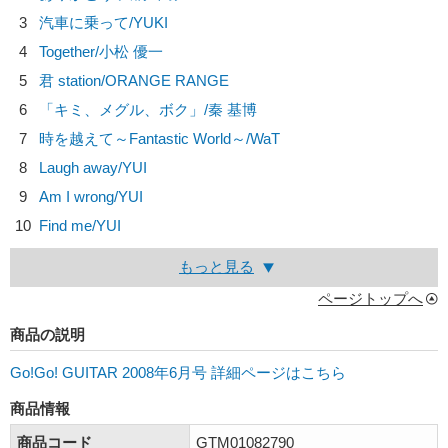
3
汽車に乗って/
YUKI
4
Together/
小松 優一
5
君 station/
ORANGE RANGE
6
「キミ、メグル、ボク」/
秦 基博
7
時を越えて～Fantastic World～/
WaT
8
Laugh away/
YUI
9
Am I wrong/
YUI
10
Find me/
YUI
もっと見る
ページトップへ
商品の説明
Go!Go! GUITAR 2008年6月号 詳細ページはこちら
商品情報
商品コード
GTM01082790