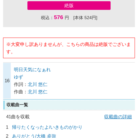
絶版
576
税込：
円 [本体 524円]
※大変申し訳ありませんが、こちらの商品は絶版でございま
す。
明日天気になぁれ
ゆず
16
作詞：
北川 悠仁
作曲：
北川 悠仁
収載曲一覧
41曲を収載
収載曲の詳細
1
帰りたくなったよ/
いきものがかり
2
ありがとう/
大橋 卓弥