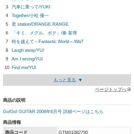
3
汽車に乗って/
YUKI
4
Together/
小松 優一
5
君 station/
ORANGE RANGE
6
「キミ、メグル、ボク」/
秦 基博
7
時を越えて～Fantastic World～/
WaT
8
Laugh away/
YUI
9
Am I wrong/
YUI
10
Find me/
YUI
もっと見る
ページトップへ
商品の説明
Go!Go! GUITAR 2008年6月号 詳細ページはこちら
商品情報
商品コード
GTM01082790