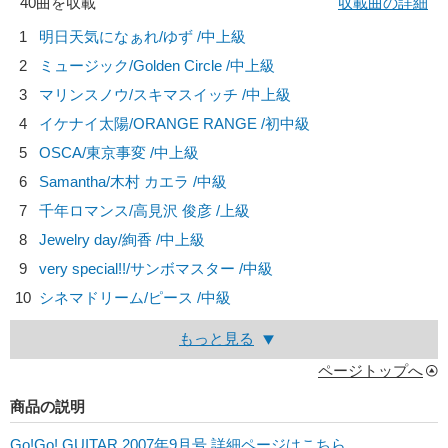
40曲を収載
収載曲の詳細
1
明日天気になぁれ/
ゆず
/中上級
2
ミュージック/
Golden Circle
/中上級
3
マリンスノウ/
スキマスイッチ
/中上級
4
イケナイ太陽/
ORANGE RANGE
/初中級
5
OSCA/
東京事変
/中上級
6
Samantha/
木村 カエラ
/中級
7
千年ロマンス/
高見沢 俊彦
/上級
8
Jewelry day/
絢香
/中上級
9
very special!!/
サンボマスター
/中級
10
シネマドリーム/
ピース
/中級
もっと見る
ページトップへ
商品の説明
Go!Go! GUITAR 2007年9月号 詳細ページはこちら