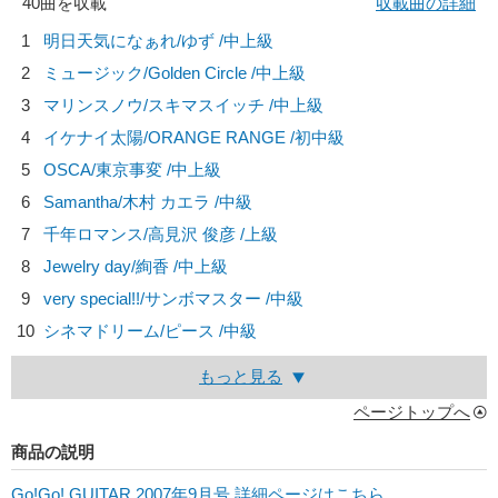
40曲を収載
収載曲の詳細
1
明日天気になぁれ/
ゆず
/中上級
2
ミュージック/
Golden Circle
/中上級
3
マリンスノウ/
スキマスイッチ
/中上級
4
イケナイ太陽/
ORANGE RANGE
/初中級
5
OSCA/
東京事変
/中上級
6
Samantha/
木村 カエラ
/中級
7
千年ロマンス/
高見沢 俊彦
/上級
8
Jewelry day/
絢香
/中上級
9
very special!!/
サンボマスター
/中級
10
シネマドリーム/
ピース
/中級
もっと見る
ページトップへ
商品の説明
Go!Go! GUITAR 2007年9月号 詳細ページはこちら