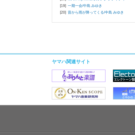
[19]
一期一会/
中島 みゆき
[20]
昔から雨が降ってくる/
中島 みゆき
ヤマハ関連サイト