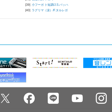
[39]
小フーガ ト短調/
J.S.バッハ
[40]
ラグリマ（涙）/
F.タルレガ