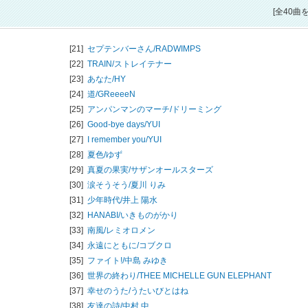
[全40曲
[21]
セプテンバーさん/
RADWIMPS
[22]
TRAIN/
ストレイテナー
[23]
あなた/
HY
[24]
道/
GReeeeN
[25]
アンパンマンのマーチ/
ドリーミング
[26]
Good-bye days/
YUI
[27]
I remember you/
YUI
[28]
夏色/
ゆず
[29]
真夏の果実/
サザンオールスターズ
[30]
涙そうそう/
夏川 りみ
[31]
少年時代/
井上 陽水
[32]
HANABI/
いきものがかり
[33]
南風/
レミオロメン
[34]
永遠にともに/
コブクロ
[35]
ファイト!/
中島 みゆき
[36]
世界の終わり/
THEE MICHELLE GUN ELEPHANT
[37]
幸せのうた/
うたいびとはね
[38]
友達の詩/
中村 中