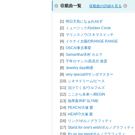
収載曲一覧
収載曲の詳細を見る
[1]
明日天気になぁれ/
ゆず
[2]
ミュージック/
Golden Circle
[3]
マリンスノウ/
スキマスイッチ
[4]
イケナイ太陽/
ORANGE RANGE
[5]
OSCA/
東京事変
[6]
Samantha/
木村 カエラ
[7]
千年ロマンス/
高見沢 俊彦
[8]
Jewelry day/
絢香
[9]
very special!!/
サンボマスター
[10]
シネマドリーム/
ピース
[11]
泣けてくる/
ウルフルズ
[12]
ここから未来へ/
BEGIN
[13]
熱帯夜/
RIP SLYME
[14]
PEACH/
大塚 愛
[15]
HEART/
大塚 愛
[16]
リンク/
ポルノグラフィティ
[17]
Stand for one's wish/
ポルノグラフィティ
[18]
It's on my mind/
ポルノグラフィティ