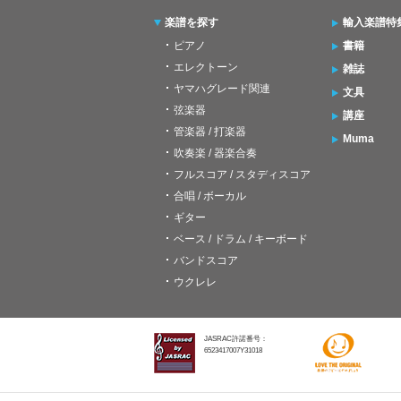
楽譜を探す
輸入楽譜特
ピアノ
書籍
エレクトーン
雑誌
ヤマハグレード関連
文具
弦楽器
講座
管楽器 / 打楽器
Muma
吹奏楽 / 器楽合奏
フルスコア / スタディスコア
合唱 / ボーカル
ギター
ベース / ドラム / キーボード
バンドスコア
ウクレレ
JASRAC許諾番号：
6523417007Y31018