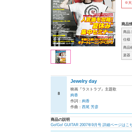
※大
商品
商品
仕様
商品
楽器
Jewelry day
映画『ラストラブ』主題歌
8
絢香
作詞：
絢香
作曲：
西尾 芳彦
商品の説明
Go!Go! GUITAR 2007年9月号 詳細ページはこ