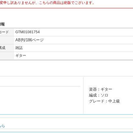
変申し訳ありませんが、こちらの商品は絶版でございます。
情報
コード
GTM01081754
AB判/186ページ
構成
雑誌
ギター
楽器：ギター
編成：ソロ
グレード：中上級
ちら