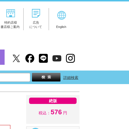
特約店様
広告
書店様ご案内
について
English
詳細検索
絶版
576
税込：
円