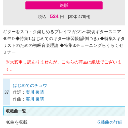
絶版
524
税込：
円 [本体 476円]
ギターをスゴ～ク楽しめるプレイマガジン<親切ギタースコア
40曲!>◆特集1:はじめてのギター練習帳(譜例つき) ◆特集2:ギタ
リストのための初級音楽理論 ◆特集3:チューニングらくらくセ
ミナー
※大変申し訳ありませんが、こちらの商品は絶版でございま
す。
はじめてのチュウ
37
作詞：
実川 俊晴
作曲：
実川 俊晴
収載曲一覧
40曲を収載
収載曲の詳細