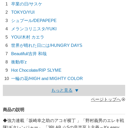
1
卒業の日/
サスケ
2
TOKYO/
YUI
3
シュプール/
DEPAPEPE
4
メランコリニスタ/
YUKI
5
YOU/
木村 カエラ
6
世界が晴れた日には/
HUNGRY DAYS
7
Beautiful/
吉井 和哉
8
衝動/
B'z
9
Hot Chocolate/
RIP SLYME
10
一輪の花/
HIGH and MIGHTY COLOR
もっと見る
ページトップへ
商品の説明
◆強力連載「坂崎幸之助のアコギ横丁 」「野村義男のエレキ戦
隊!ギタレンジャー」 「3BLAB.☆Sの音楽至上主義～It's easy