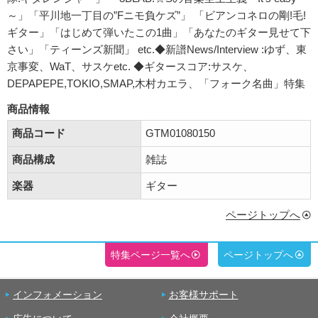
～」「平川地一丁目の”Fニモ負ケズ”」 「ビアンコネロの剛!毛!
ギター」「はじめて弾いたこの1曲」「あなたのギター見せて下
さい」「ティーンズ新聞」 etc.◆新譜News/Interview :ゆず、東
京事変、WaT、サスケetc. ◆ギタースコア:サスケ、
DEPAPEPE,TOKIO,SMAP,木村カエラ、「フォーク名曲」特集
商品情報
商品コード
GTM01080150
商品構成
雑誌
楽器
ギター
ページトップへ
特集ページ一覧へ
ページトップへ
インフォメーション
お客様サポート