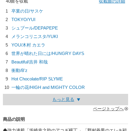
40曲を収載
収載曲の詳細
1
卒業の日/
サスケ
2
TOKYO/
YUI
3
シュプール/
DEPAPEPE
4
メランコリニスタ/
YUKI
5
YOU/
木村 カエラ
6
世界が晴れた日には/
HUNGRY DAYS
7
Beautiful/
吉井 和哉
8
衝動/
B'z
9
Hot Chocolate/
RIP SLYME
10
一輪の花/
HIGH and MIGHTY COLOR
もっと見る
ページトップへ
商品の説明
◆強力連載「坂崎幸之助のアコギ横丁 」「野村義男のエレキ戦