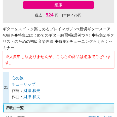
絶版
524
税込：
円 [本体 476円]
ギターをスゴ～ク楽しめるプレイマガジン<親切ギタースコア
40曲!>◆特集1:はじめてのギター練習帳(譜例つき) ◆特集2:ギタ
リストのための初級音楽理論 ◆特集3:チューニングらくらくセ
ミナー
※大変申し訳ありませんが、こちらの商品は絶版でございま
す。
心の旅
チューリップ
21
作詞：
財津 和夫
作曲：
財津 和夫
収載曲一覧