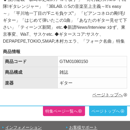
隊!ギタレンジャー」 「3BLAB.☆Sの音楽至上主義～It's easy
～」「平川地一丁目の”Fニモ負ケズ”」 「ビアンコネロの剛!毛!
ギター」「はじめて弾いたこの1曲」「あなたのギター見せて下
さい」「ティーンズ新聞」 etc.◆新譜News/Interview :ゆず、東
京事変、WaT、サスケetc. ◆ギタースコア:サスケ、
DEPAPEPE,TOKIO,SMAP,木村カエラ、「フォーク名曲」特集
商品情報
商品コード
GTM01080150
商品構成
雑誌
楽器
ギター
ページトップへ
特集ページ一覧へ
ページトップへ
インフォメーション
お客様サポート