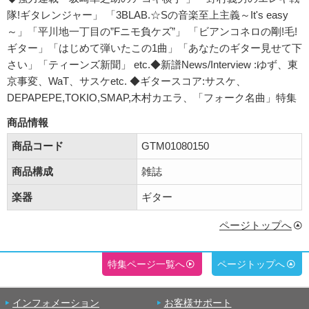
隊!ギタレンジャー」 「3BLAB.☆Sの音楽至上主義～It's easy
～」「平川地一丁目の”Fニモ負ケズ”」 「ビアンコネロの剛!毛!
ギター」「はじめて弾いたこの1曲」「あなたのギター見せて下
さい」「ティーンズ新聞」 etc.◆新譜News/Interview :ゆず、東
京事変、WaT、サスケetc. ◆ギタースコア:サスケ、
DEPAPEPE,TOKIO,SMAP,木村カエラ、「フォーク名曲」特集
商品情報
商品コード
GTM01080150
商品構成
雑誌
楽器
ギター
ページトップへ
特集ページ一覧へ
ページトップへ
インフォメーション
お客様サポート