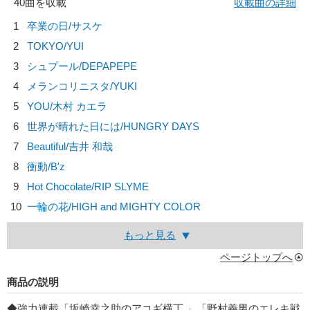
40曲を収載
収載曲の詳細
1
卒業の日/
サスケ
2
TOKYO/
YUI
3
シュプール/
DEPAPEPE
4
メランコリニスタ/
YUKI
5
YOU/
木村 カエラ
6
世界が晴れた日には/
HUNGRY DAYS
7
Beautiful/
吉井 和哉
8
衝動/
B'z
9
Hot Chocolate/
RIP SLYME
10
一輪の花/
HIGH and MIGHTY COLOR
もっと見る
ページトップへ
商品の説明
◆強力連載「坂崎幸之助のアコギ横丁 」「野村義男のエレキ戦