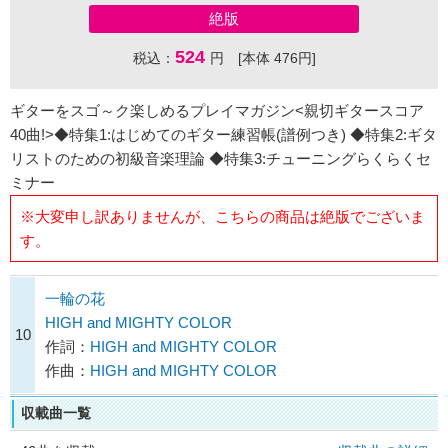
絶版
524
税込：
円 [本体 476円]
ギターをスゴ～ク楽しめるプレイマガジン<親切ギタースコア
40曲!>◆特集1:はじめてのギター練習帳(譜例つき) ◆特集2:ギタ
リストのための初級音楽理論 ◆特集3:チューニングらくらくセ
ミナー
※大変申し訳ありませんが、こちらの商品は絶版でございま
す。
一輪の花
HIGH and MIGHTY COLOR
10
作詞：
HIGH and MIGHTY COLOR
作曲：
HIGH and MIGHTY COLOR
収載曲一覧