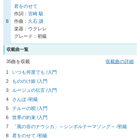
君をのせて
作詞：
宮崎 駿
8
作曲：
久石 譲
楽器：ウクレレ
グレード：初級
収載曲一覧
35曲を収載
収載曲の詳細
1
いつも何度でも /入門
2
もののけ姫 /入門
3
ルージュの伝言 /入門
4
さんぽ /初級
5
テルーの唄 /入門
6
世界の約束 /入門
7
「風の谷のナウシカ」～シンボルテーマソング～ /初級
8
君をのせて /初級