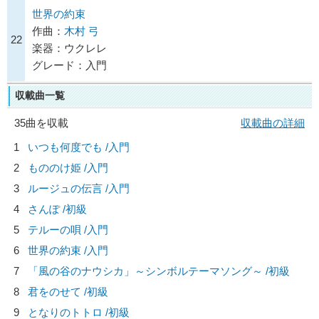
世界の約束
作曲：
木村 弓
22
楽器：ウクレレ
グレード：入門
収載曲一覧
35曲を収載
収載曲の詳細
1
いつも何度でも /入門
2
もののけ姫 /入門
3
ルージュの伝言 /入門
4
さんぽ /初級
5
テルーの唄 /入門
6
世界の約束 /入門
7
「風の谷のナウシカ」～シンボルテーマソング～ /初級
8
君をのせて /初級
9
となりのトトロ /初級