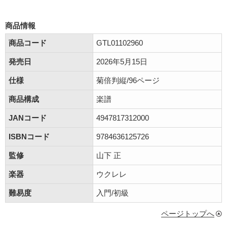
商品情報
商品コード
GTL01102960
発売日
2026年5月15日
仕様
菊倍判縦/96ページ
商品構成
楽譜
JANコード
4947817312000
ISBNコード
9784636125726
監修
山下 正
楽器
ウクレレ
難易度
入門/初級
ページトップへ