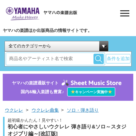
ヤマハの楽譜ほか出版商品の情報サイトです。
条件を追加
ヤマハの楽譜通販サイト
国内&輸入楽譜も豊富♪
★
★
キャンペーン実施中
ウクレレ
>
ウクレレ曲集
>
ソロ・弾き語り
超初級かんたん！見やすい！
初心者にやさしいウクレレ 弾き語り&ソロ～スタジ
オジブリ編～[改訂版]