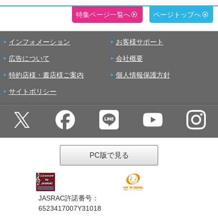
特集ページ一覧へ
ページトップへ
インフォメーション
お客様サポート
広告について
会社概要
特約店様・書店様ご案内
個人情報保護方針
サイトポリシー
PC版で見る
JASRAC許諾番号：
6523417007Y31018