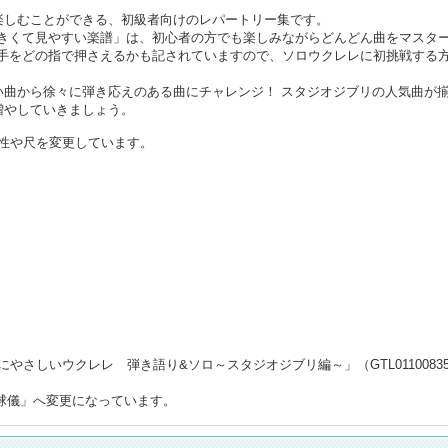
楽しむことができる、初級者向けのレパートリー集です。
大きくて見やすい楽譜」は、初心者の方でも楽しみながらどんどん曲をマスタ
左手をどの指で押さえるかも記されていますので、ソロウクレレに初挑戦する
い曲から徐々に弾き応えのある曲にチャレンジ！ スタジオジブリの人気曲が
増やしていきましょう。
性や尺を変更しています。
さしいウクレレ 弾き語り&ソロ～スタジオジブリ編～」（GTL0110083
「地球儀」へ変更になっています。