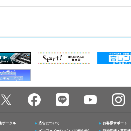
集ポータル
広告について
お客様サポート
インフォメーション（お知らせ）
特約店様・書店様