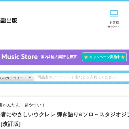
お客様
サポート
★
★
国内&輸入楽譜も豊富♪
キャンペーン実施中
てのカテゴリー
級かんたん！見やすい！
心者にやさしいウクレレ 弾き語り&ソロ～スタジオジ
[改訂版]