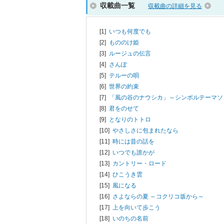
収載曲一覧
収載曲の詳細を見る
[1]
いつも何度でも
[2]
もののけ姫
[3]
ルージュの伝言
[4]
さんぽ
[5]
テルーの唄
[6]
世界の約束
[7]
「風の谷のナウシカ」～シンボルテーマソ
[8]
君をのせて
[9]
となりのトトロ
[10]
やさしさに包まれたなら
[11]
時には昔の話を
[12]
いつでも誰かが
[13]
カントリー・ロード
[14]
ひこうき雲
[15]
風になる
[16]
さよならの夏 ～コクリコ坂から～
[17]
上を向いて歩こう
[18]
いのちの名前