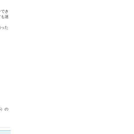
ーでき
方も迷
揃った
5）の