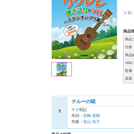
ソロ
商品
商品
仕様
商品
JAN
監修
楽器
テルーの唄
ゲド戦記
5
作詞：
宮崎 吾朗
作曲：
谷山 浩子