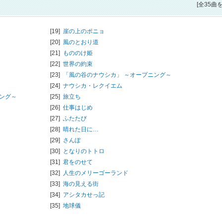
[全35曲
[19]
崖の上のポニョ
[20]
風のとおり道
[21]
もののけ姫
[22]
世界の約束
[23]
「風の谷のナウシカ」 ～オープニング～
[24]
ナウシカ・レクイエム
ング～
[25]
旅立ち
[26]
仕事はじめ
[27]
ふたたび
[28]
晴れた日に…
[29]
さんぽ
[30]
となりのトトロ
[31]
君をのせて
[32]
人生のメリーゴーランド
[33]
海の見える街
[34]
アシタカせっ記
[35]
地球儀