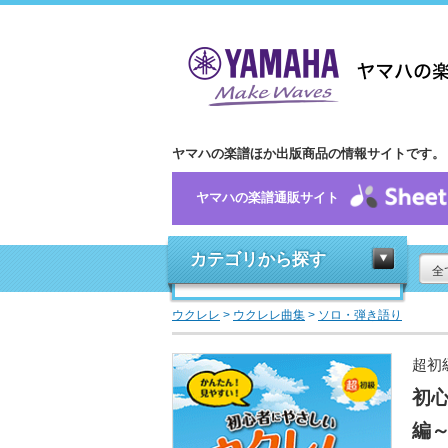
ヤマハの楽譜ほか出版商品の情報サイトです。
ヤマハの楽譜通販サイト
カテゴリから探す
全
ウクレレ
>
ウクレレ曲集
>
ソロ・弾き語り
超初
初
編～