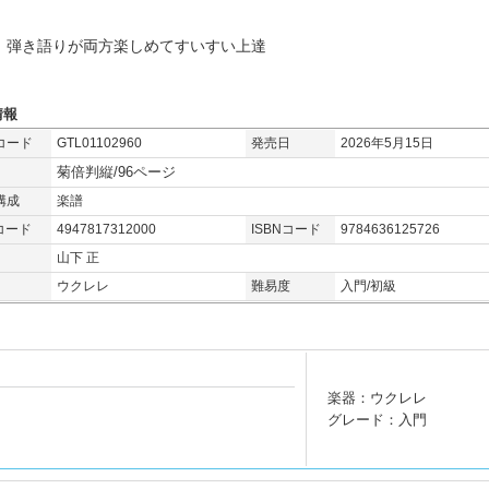
、弾き語りが両方楽しめてすいすい上達
情報
コード
GTL01102960
発売日
2026年5月15日
菊倍判縦/96ページ
構成
楽譜
コード
4947817312000
ISBNコード
9784636125726
山下 正
ウクレレ
難易度
入門/初級
楽器：ウクレレ
グレード：入門