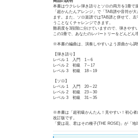
商品の説明
本書はウクレレ弾き語りとソロの両方を1冊で
「超かんたんアレンジ」で「TAB譜や音符が
ます。また、ソロ楽譜ではTAB譜と併せて、
うことなくチャレンジできます。
難易度を3段階に分けていますので、弾きやす
この1冊で、あなたのレパートリーをどんどん
※本書の編曲は、演奏しやすいよう原曲から調
【弾き語り】
レベル 1 入門 1～6
レベル 2 初級 7～17
レベル 3 初級 18～19
【ソロ】
レベル 1 入門 20～22
レベル 2 初級 23～30
レベル 3 初級 31～35
※本書は「超初級かんたん！見やすい！初心者にや
改訂版です。
「愛は花、君はその種子(THE ROSE)」が