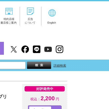
特約店様
広告
書店様ご案内
について
English
詳細検索
好評発売中
ブリ
2,200
税込：
円