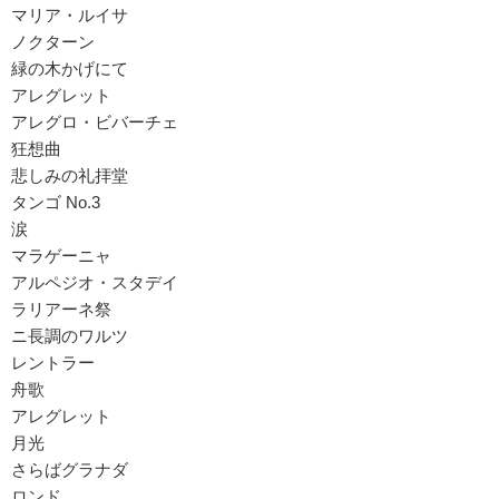
マリア・ルイサ
ノクターン
緑の木かげにて
アレグレット
アレグロ・ビバーチェ
狂想曲
悲しみの礼拝堂
タンゴ No.3
涙
マラゲーニャ
アルペジオ・スタデイ
ラリアーネ祭
ニ長調のワルツ
レントラー
舟歌
アレグレット
月光
さらばグラナダ
ロンド