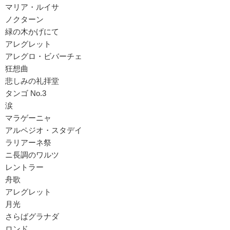
マリア・ルイサ
ノクターン
緑の木かげにて
アレグレット
アレグロ・ビバーチェ
狂想曲
悲しみの礼拝堂
タンゴ No.3
涙
マラゲーニャ
アルペジオ・スタデイ
ラリアーネ祭
ニ長調のワルツ
レントラー
舟歌
アレグレット
月光
さらばグラナダ
ロンド