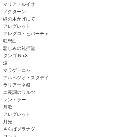
マリア・ルイサ
ノクターン
緑の木かげにて
アレグレット
アレグロ・ビバーチェ
狂想曲
悲しみの礼拝堂
タンゴ No.3
涙
マラゲーニャ
アルペジオ・スタデイ
ラリアーネ祭
ニ長調のワルツ
レントラー
舟歌
アレグレット
月光
さらばグラナダ
ロンド