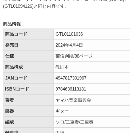
(GTL01094126)と同じ内容です。
商品情報
商品コード
GTL01101636
発売日
2024年4月4日
仕様
菊倍判縦/88ページ
商品構成
教則本
JANコード
4947817301967
ISBNコード
9784636113181
著者
ヤマハ音楽振興会
楽器
ギター
編成
ソロ/二重奏/三重奏
難易度
中級