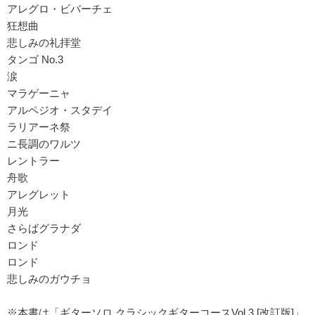
アレグロ・ビバーチェ
狂想曲
悲しみの礼拝堂
タンゴ No.3
涙
マラゲーニャ
アルペジオ・スタデイ
ラリアーネ祭
ニ長調のワルツ
レントラー
舟歌
アレグレット
月光
さらばグラナダ
ロンド
ロンド
悲しみのガウチョ
※本書は「ギターソロ クラシックギターコースVol.3 [改訂版]」