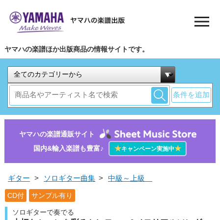
ヤマハの楽譜ほか出版商品の情報サイトです。
条件を追加
ヤマハの楽譜通販サイト
国内&輸入楽譜も豊富♪
★
★
キャンペーン実施中
ギター
>
ソロギター曲集
>
中級～上級
CD付
サンプル有り
ソロギターで奏でる