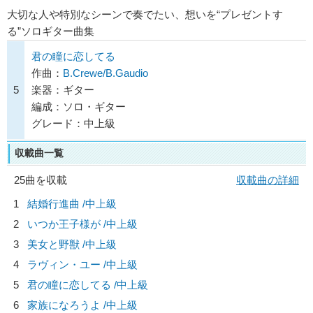
大切な人や特別なシーンで奏でたい、想いを“プレゼントす
る”ソロギター曲集
君の瞳に恋してる
作曲：
B.Crewe/B.Gaudio
5
楽器：ギター
編成：ソロ・ギター
グレード：中上級
収載曲一覧
25曲を収載
収載曲の詳細
1
結婚行進曲 /中上級
2
いつか王子様が /中上級
3
美女と野獣 /中上級
4
ラヴィン・ユー /中上級
5
君の瞳に恋してる /中上級
6
家族になろうよ /中上級