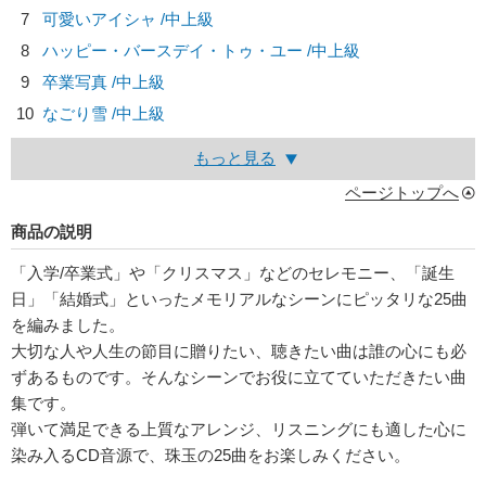
7
可愛いアイシャ /中上級
8
ハッピー・バースデイ・トゥ・ユー /中上級
9
卒業写真 /中上級
10
なごり雪 /中上級
もっと見る
ページトップへ
商品の説明
「入学/卒業式」や「クリスマス」などのセレモニー、「誕生
日」「結婚式」といったメモリアルなシーンにピッタリな25曲
を編みました。
大切な人や人生の節目に贈りたい、聴きたい曲は誰の心にも必
ずあるものです。そんなシーンでお役に立てていただきたい曲
集です。
弾いて満足できる上質なアレンジ、リスニングにも適した心に
染み入るCD音源で、珠玉の25曲をお楽しみください。