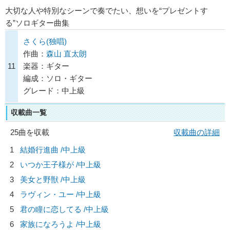
大切な人や特別なシーンで奏でたい、想いを“プレゼントす
る”ソロギター曲集
さくら(独唱)
作曲：
森山 直太朗
11
楽器：ギター
編成：ソロ・ギター
グレード：中上級
収載曲一覧
25曲を収載
収載曲の詳細
1
結婚行進曲 /中上級
2
いつか王子様が /中上級
3
美女と野獣 /中上級
4
ラヴィン・ユー /中上級
5
君の瞳に恋してる /中上級
6
家族になろうよ /中上級