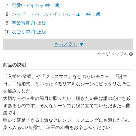
7
可愛いアイシャ /中上級
8
ハッピー・バースデイ・トゥ・ユー /中上級
9
卒業写真 /中上級
10
なごり雪 /中上級
もっと見る
ページトップへ
商品の説明
「入学/卒業式」や「クリスマス」などのセレモニー、「誕生
日」「結婚式」といったメモリアルなシーンにピッタリな25曲
を編みました。
大切な人や人生の節目に贈りたい、聴きたい曲は誰の心にも必
ずあるものです。そんなシーンでお役に立てていただきたい曲
集です。
弾いて満足できる上質なアレンジ、リスニングにも適した心に
染み入るCD音源で、珠玉の25曲をお楽しみください。