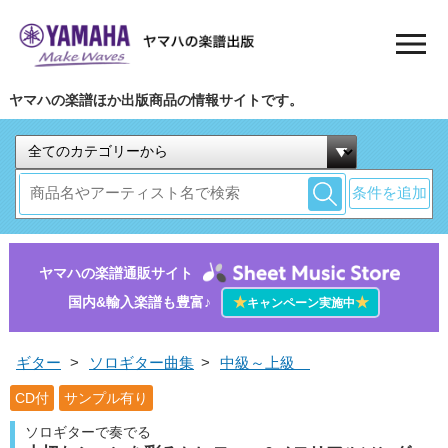
ヤマハの楽譜ほか出版商品の情報サイトです。
条件を追加
ヤマハの楽譜通販サイト
国内&輸入楽譜も豊富♪
★
★
キャンペーン実施中
ギター
>
ソロギター曲集
>
中級～上級
CD付
サンプル有り
ソロギターで奏でる