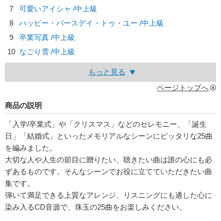
7
可愛いアイシャ /中上級
8
ハッピー・バースデイ・トゥ・ユー /中上級
9
卒業写真 /中上級
10
なごり雪 /中上級
もっと見る
ページトップへ
商品の説明
「入学/卒業式」や「クリスマス」などのセレモニー、「誕生
日」「結婚式」といったメモリアルなシーンにピッタリな25曲
を編みました。
大切な人や人生の節目に贈りたい、聴きたい曲は誰の心にも必
ずあるものです。そんなシーンでお役に立てていただきたい曲
集です。
弾いて満足できる上質なアレンジ、リスニングにも適した心に
染み入るCD音源で、珠玉の25曲をお楽しみください。