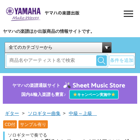
ヤマハの楽譜ほか出版商品の情報サイトです。
条件を追加
ヤマハの楽譜通販サイト
国内&輸入楽譜も豊富♪
★
★
キャンペーン実施中
ギター
>
ソロギター曲集
>
中級～上級
CD付
サンプル有り
ソロギターで奏でる