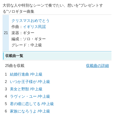
大切な人や特別なシーンで奏でたい、想いを“プレゼントす
る”ソロギター曲集
クリスマスおめでとう
作曲：
イギリス民謡
21
楽器：ギター
編成：ソロ・ギター
グレード：中上級
収載曲一覧
25曲を収載
収載曲の詳細
1
結婚行進曲 /中上級
2
いつか王子様が /中上級
3
美女と野獣 /中上級
4
ラヴィン・ユー /中上級
5
君の瞳に恋してる /中上級
6
家族になろうよ /中上級